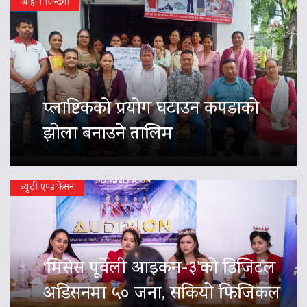
आहा ! जिन्दगी
प्लाष्टिकको प्रयोग घटाउन कपडाको
झोला बनाउने तालिम
ब्युटी एण्ड फेसन
‘मिसेस पूर्वेली आइकन-३’को डिजिटल
अडिसनमा ५० जना, सकियो फिजिकल