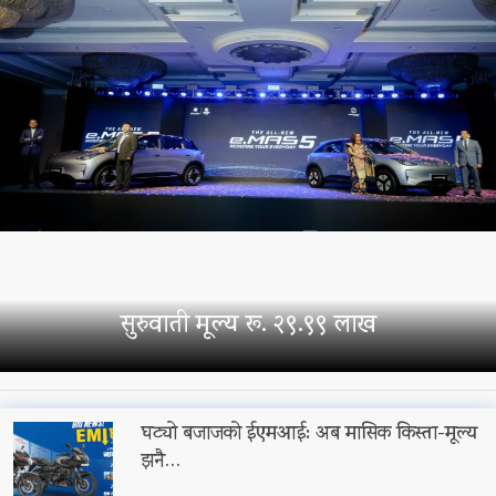
नेपालमा प्रोटोन इ.मास ५ सार्वजनिक
सुरुवाती मूल्य रू. २९.९९ लाख
घट्यो बजाजको ईएमआई: अब मासिक किस्ता-मूल्य
झनै…