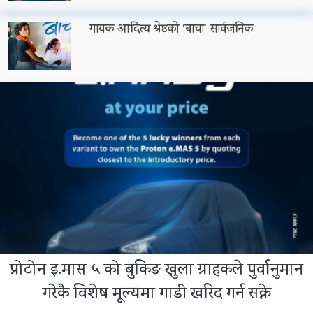
गायक आदित्य श्रेष्ठको ‘बाचा’ सार्वजनिक
प्रोटोन इ.मास ५ को बुकिङ खुला ग्राहकले पुर्वानुमान
गरेकै विशेष मूल्यमा गाडी खरिद गर्न सक्ने