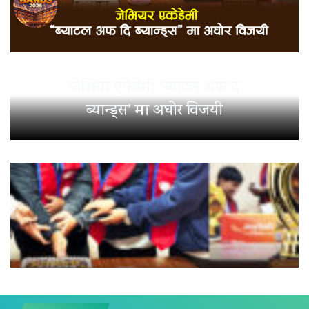
जेभियर एकेडेमी ‘ब्याटल अफ द
ब्यान्ड्स’ मा अघोर विजयी