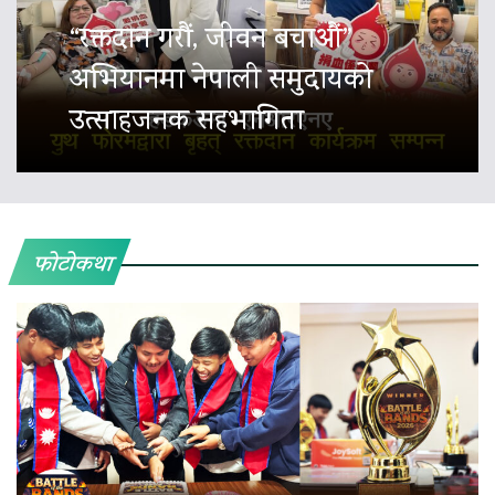
“रक्तदान गरौं, जीवन बचाऔं”
अभियानमा नेपाली समुदायको
उत्साहजनक सहभागिता
फोटोकथा