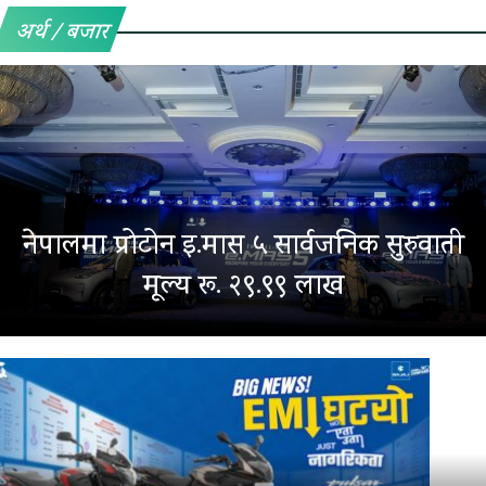
अर्थ / बजार
नेपालमा प्रोटोन इ.मास ५ सार्वजनिक सुरुवाती
मूल्य रू. २९.९९ लाख