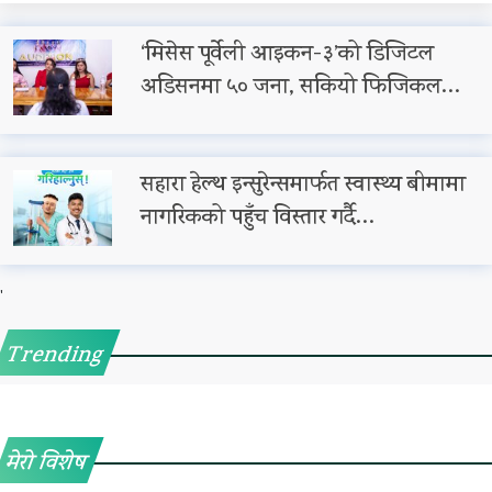
‘मिसेस पूर्वेली आइकन-३’को डिजिटल
अडिसनमा ५० जना, सकियो फिजिकल…
सहारा हेल्थ इन्सुरेन्समार्फत स्वास्थ्य बीमामा
नागरिकको पहुँच विस्तार गर्दै…
'
Trending
मेरो विशेष