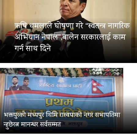
ऋषि धमलाले घोषणा गरे “स्वतन्त्र नागरिक
अभियान नेपाल”,बालेन सरकारलाई काम
गर्न साथ दिने
भक्तपुरको मध्यपुर थिमि रास्वपाको नगर सभापतिमा
न्हुछेरत्न मानन्धर सर्वसम्मत