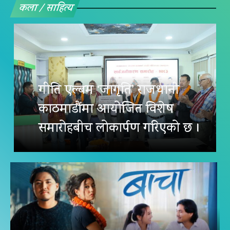
कला / साहित्य
गीति एल्बम ‘जागृति’ राजधानी
काठमाडौंमा आयोजित विशेष
समारोहबीच लोकार्पण गरिएको छ ।