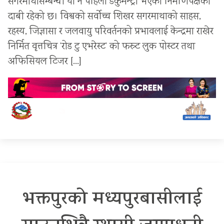
सगरमाथासम्बन्धी यो नै पहिलो डकुमेन्ट्री भएको निर्माणपक्षको
दाबी रहेको छ। विश्वको सर्वोच्च शिखर सगरमाथाको साहस,
रहस्य, जिज्ञासा र जलवायु परिवर्तनको प्रभावलाई केन्द्रमा राखेर
निर्मित वृत्तचित्र ‘रोड टु एभरेस्ट’ को फस्र्ट लुक पोस्टर तथा
अफिसियल टिजर […]
भक्तपुरको मध्यपुरबासीलाई