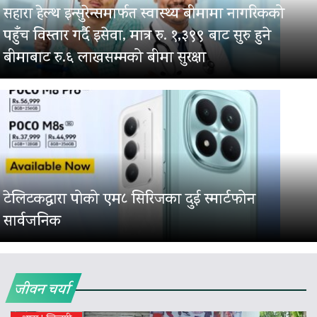
सहारा हेल्थ इन्सुरेन्समार्फत स्वास्थ्य बीमामा नागरिकको
पहुँच विस्तार गर्दै इसेवा, मात्र रु. १,३९९ बाट सुरु हुने
बीमाबाट रु.६ लाखसम्मको बीमा सुरक्षा
टेलिटकद्वारा पोको एम८ सिरिजका दुई स्मार्टफोन
सार्वजनिक
जीवन चर्या