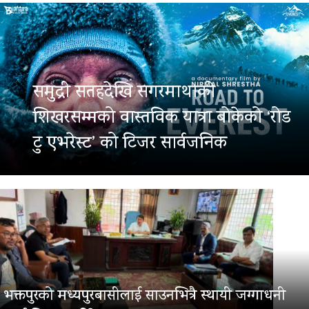
समुद्री सतहदेखि सगरमाथाको
शिखरसम्मको वास्तविक यात्रा बोकेको ‘रोड
टु एभरेस्ट’ को टिजर सार्वजनिक
भक्तपुरको मध्यपुरबासीलाई साउनभित्रै स्थायी जग्गाधनी