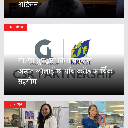
अडिसन
मेरो विशेष
गोल्छा ग्रुपद्वारा किओच (बाल
अस्पताल)लाई रू. पाँच करोड आर्थिक
सहयोग
एनआरएन