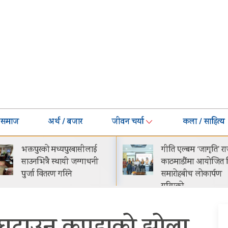
समाज
अर्थ / बजार
जीवन चर्या
कला / साहित्य
गीति एल्बम ‘जागृति’ राजधानी
नेपालमा प्रोटोन इ.मास 
काठमाडौंमा आयोजित विशेष
सार्वजनिक सुरुवाती मूल्
समारोहबीच लोकार्पण
२९.९९ लाख
गरिएको…