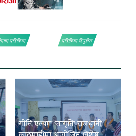
िएका प्रतिक्रिया
प्रतिक्रिया दिनुहोस
गीति एल्बम ‘जागृति’ राजधानी
काठमाडौंमा आयोजित विशेष