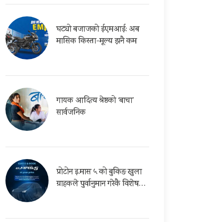
घट्यो बजाजको ईएमआई: अब
मासिक किस्ता-मूल्य झनै कम
गायक आदित्य श्रेष्ठको ‘बाचा’
सार्वजनिक
प्रोटोन इ.मास ५ को बुकिङ खुला
ग्राहकले पुर्वानुमान गरेकै विशेष…