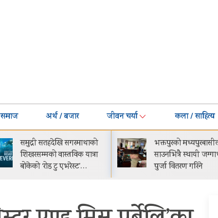
समाज
अर्थ / बजार
जीवन चर्या
कला / साहित्य
भक्तपुरको मध्यपुरबासीलाई
गीति एल्बम ‘जागृति’ र
साउनभित्रै स्थायी जग्गाधनी
काठमाडौंमा आयोजित 
पुर्जा वितरण गरिने
समारोहबीच लोकार्पण
गरिएको…