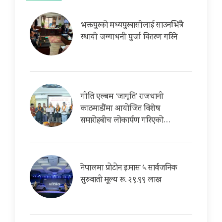
भक्तपुरको मध्यपुरबासीलाई साउनभित्रै
स्थायी जग्गाधनी पुर्जा वितरण गरिने
गीति एल्बम ‘जागृति’ राजधानी
काठमाडौंमा आयोजित विशेष
समारोहबीच लोकार्पण गरिएको…
नेपालमा प्रोटोन इ.मास ५ सार्वजनिक
सुरुवाती मूल्य रू. २९.९९ लाख