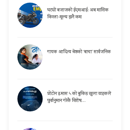
घट्यो बजाजको ईएमआई: अब मासिक
किस्ता-मूल्य झनै कम
गायक आदित्य श्रेष्ठको ‘बाचा’ सार्वजनिक
प्रोटोन इ.मास ५ को बुकिङ खुला ग्राहकले
पुर्वानुमान गरेकै विशेष…