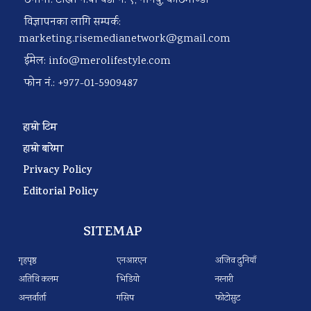
ठेगाना: टोखा न.पा वडा नं. ९, गोंगबु, काठमाण्डौ
विज्ञापनका लागि सम्पर्क:
marketing.risemedianetwork@gmail.com
ईमेल:
info@merolifestyle.com
फोन नं.: +977-01-5909487
हाम्रो टिम
हाम्रो बारेमा
Privacy Policy
Editorial Policy
SITEMAP
गृहपृष्ठ
एनआरएन
अजिव दुनियाँ
अतिथि कलम
भिडियो
नरनारी
अन्तर्वार्ता
गसिप
फोटोसुट