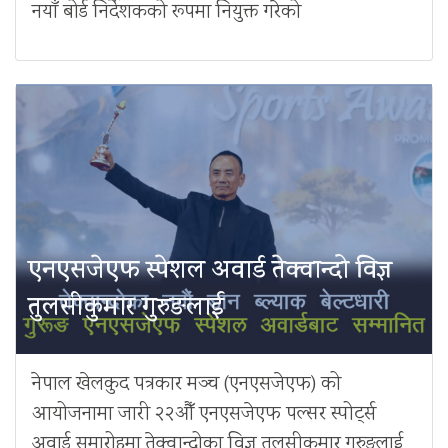
नयाँ बोर्ड निर्देशकको रूपमा नियुक्त गरेको
एनएसजेएफ स्पेशल अवार्ड तेक्वान्दो विज्ञ
तुलसीकुमार गुरुङलाई
नेपाल खेलकुद पत्रकार मञ्च (एनएसजेएफ) को
आयोजनामा जारी २२औँ एनएसजेएफ पल्सर स्पोर्ट्स
अवार्ड समारोहमा तेक्वान्दोका विज्ञ तुलसीकुमार गुरुङलाई