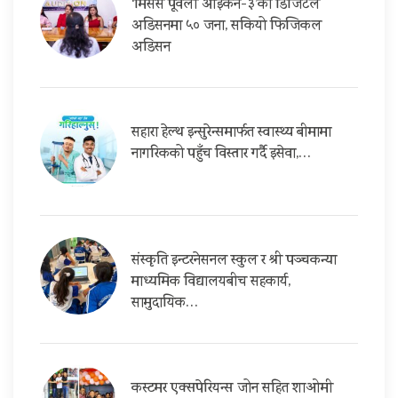
‘मिसेस पूर्वेली आइकन-३’को डिजिटल
अडिसनमा ५० जना, सकियो फिजिकल
अडिसन
सहारा हेल्थ इन्सुरेन्समार्फत स्वास्थ्य बीमामा
नागरिकको पहुँच विस्तार गर्दै इसेवा,…
संस्कृति इन्टरनेसनल स्कुल र श्री पञ्चकन्या
माध्यमिक विद्यालयबीच सहकार्य,
सामुदायिक…
कस्टमर एक्सपेरियन्स जोन सहित शाओमी