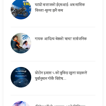
घट्यो बजाजको ईएमआई: अब मासिक
किस्ता-मूल्य झनै कम
गायक आदित्य श्रेष्ठको ‘बाचा’ सार्वजनिक
प्रोटोन इ.मास ५ को बुकिङ खुला ग्राहकले
पुर्वानुमान गरेकै विशेष…