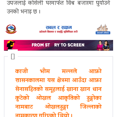
उपजलाई कोसेली घरमार्फत विश्व बजारमा पुर्याउने
उनको भनाइ छ ।
काजी भीम मल्लले आफ्नो
शासनकालमा यस क्षेत्रमा आउँदा आफ्ना
सेनासहितको समूहलाई खाना खान धान
कुटेको ओखल आकृतिको ढुङ्गोका
नामबाट ओखलढुङ्गा जिल्लाको
नामकारण गरिएको थियो ।