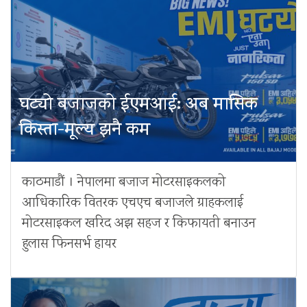
घट्यो बजाजको ईएमआई: अब मासिक
किस्ता-मूल्य झनै कम
काठमाडौं । नेपालमा बजाज मोटरसाइकलको
आधिकारिक वितरक एचएच बजाजले ग्राहकलाई
मोटरसाइकल खरिद अझ सहज र किफायती बनाउन
हुलास फिनसर्भ हायर