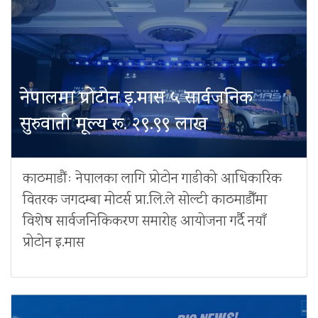
नेपालमा प्रोटोन इ.मास ५ सार्वजनिक
सुरुवाती मूल्य रू. २९.९९ लाख
काठमाडौंः नेपालका लागि प्रोटोन गाडीको आधिकारिक
वितरक जगदम्बा मोटर्स प्रा.लि.ले सोल्टी काठमाडौँमा
विशेष सार्वजनिकिकरण समारोह आयोजना गर्दै नयाँ
प्रोटोन इ.मास