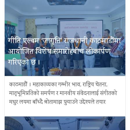
गीति एल्बम ‘जागृति’ राजधानी काठमाडौंमा
आयोजित विशेष समारोहबीच लोकार्पण
गरिएको छ ।
काठमाडौं । महाकाव्यका गम्भीर भाव, राष्ट्रिय चेतना,
मातृभूमिप्रतिको समर्पण र मानवीय संवेदनालाई संगीतको
मधुर लयमा बाँध्दै श्रोतामाझ पुर्‍याउने उद्देश्यले तयार