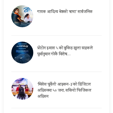
गायक आदित्य श्रेष्ठको ‘बाचा’ सार्वजनिक
प्रोटोन इ.मास ५ को बुकिङ खुला ग्राहकले
पुर्वानुमान गरेकै विशेष…
‘मिसेस पूर्वेली आइकन-३’को डिजिटल
अडिसनमा ५० जना, सकियो फिजिकल
अडिसन