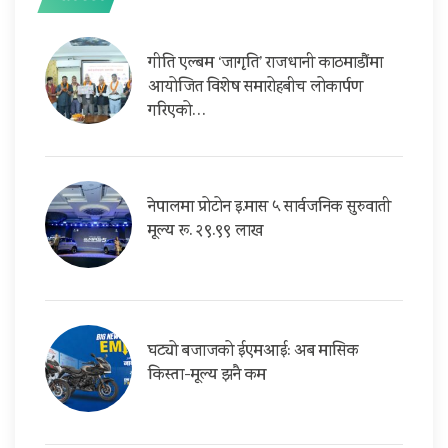
गीति एल्बम ‘जागृति’ राजधानी काठमाडौंमा
आयोजित विशेष समारोहबीच लोकार्पण
गरिएको…
नेपालमा प्रोटोन इ.मास ५ सार्वजनिक सुरुवाती
मूल्य रू. २९.९९ लाख
घट्यो बजाजको ईएमआई: अब मासिक
किस्ता-मूल्य झनै कम