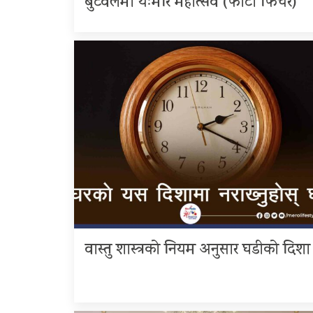
बुटवलमा यःमरि महोत्सव (फोटो फिचर)
वास्तु शास्त्रको नियम अनुसार घडीको दिशा