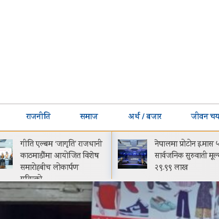
राजनीति
समाज
अर्थ / बजार
जीवन चर्य
नेपालमा प्रोटोन इ.मास ५
घट्यो बजाजको ईएमआ
सार्वजनिक सुरुवाती मूल्य रू.
मासिक किस्ता-मूल्य झ
२९.९९ लाख