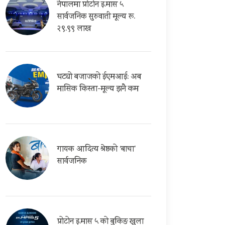
नेपालमा प्रोटोन इ.मास ५
सार्वजनिक सुरुवाती मूल्य रू.
२९.९९ लाख
घट्यो बजाजको ईएमआई: अब
मासिक किस्ता-मूल्य झनै कम
गायक आदित्य श्रेष्ठको ‘बाचा’
सार्वजनिक
प्रोटोन इ.मास ५ को बुकिङ खुला