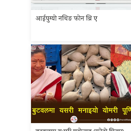
आईपुग्यो नथिङ फोन थ्रि ए