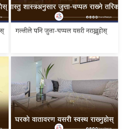
स्
गल्तीले पनि जुत्ता-चप्पल यसरी नराख्नुहोस्