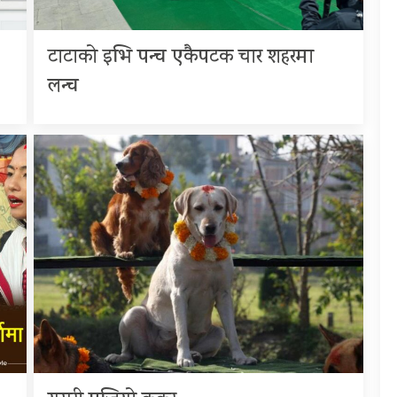
टाटाको इभि पन्च एकैपटक चार शहरमा
लन्च