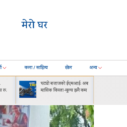
मेरो घर
ा
कला / साहित्य
खेल
अन्य
ई: अब
गायक आदित्य श्रेष्ठको ‘बाचा’
प्रो
नै कम
सार्वजनिक
ग्राह
विश