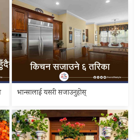
ज
भान्सालाई यसरी सजाउनुहोस्