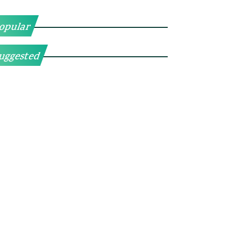
opular
uggested