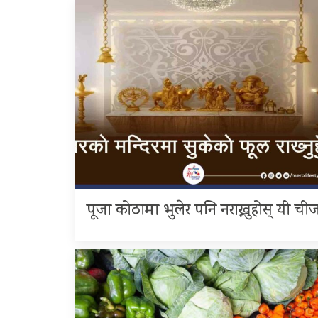
पूजा कोठामा भुलेर पनि नराख्नुहोस् यी ची