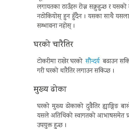
लगायतका ठाउँहरू रोज्न सक्नुहुन्छ र यसक
नठोकियोस् हुन हुँदैन । यसका साथै यसलाई
सम्भावना नहोस् ।
घरको चारैतिर
टोकरीमा राखेर घरको
सौन्दर्य
बढाउन सकिन
गरी घरको थारैतिर लगाउन सकिन्छ ।
मुख्य ढोका
घरको मुख्य ढोकाको दुवैतिर ह्याङ्गिङ ब
यसले अतिथिको स्वागतको आभाषसमेत प्
उपयुक्त हुन्छ ।