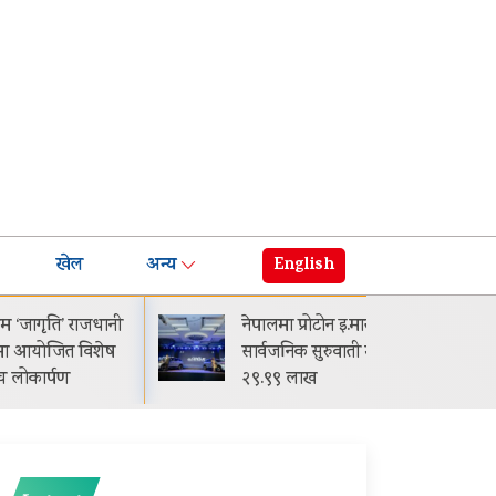
खेल
अन्य
English
ाजधानी
नेपालमा प्रोटोन इ.मास ५
घट्
विशेष
सार्वजनिक सुरुवाती मूल्य रू.
मासि
२९.९९ लाख