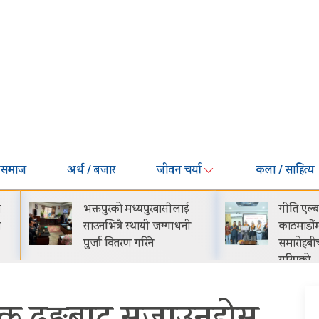
समाज
अर्थ / बजार
जीवन चर्या
कला / साहित्य
भक्तपुरको मध्यपुरबासीलाई
गीति एल्बम ‘जागृति’ र
साउनभित्रै स्थायी जग्गाधनी
काठमाडौंमा आयोजित 
पुर्जा वितरण गरिने
समारोहबीच लोकार्पण
गरिएको…