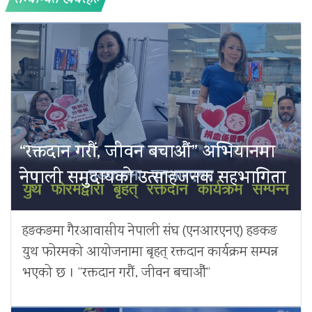
सम्बन्धित खबरहरु
“रक्तदान गरौं, जीवन बचाऔं” अभियानमा
नेपाली समुदायको उत्साहजनक सहभागिता
हङकङमा गैरआवासीय नेपाली संघ (एनआरएनए) हङकङ
युथ फोरमको आयोजनामा बृहत् रक्तदान कार्यक्रम सम्पन्न
भएको छ । “रक्तदान गरौं, जीवन बचाऔं”