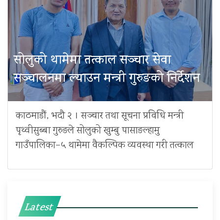
सोलुको थामेमा तत्काल सञ्चार सेवा
सञ्चालनमा ल्याउन मन्त्री गुरुङको निर्देशन
काठमाडौं, भदौ २ । सञ्चार तथा सूचना प्रविधि मन्त्री
पृथ्वीसुब्बा गुरुङले सोलुको खुम्बु पासाङल्हामु
गाउँपालिका–५ थामेमा वैकल्पिक व्यवस्था गरी तत्काल
Latest