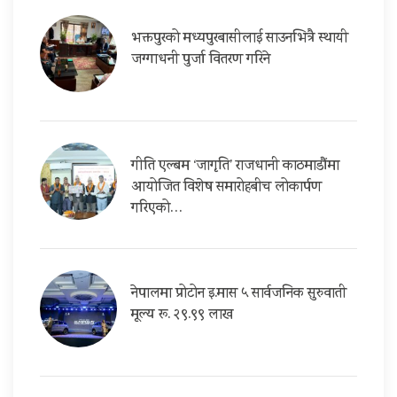
भक्तपुरको मध्यपुरबासीलाई साउनभित्रै स्थायी
जग्गाधनी पुर्जा वितरण गरिने
गीति एल्बम ‘जागृति’ राजधानी काठमाडौंमा
आयोजित विशेष समारोहबीच लोकार्पण
गरिएको…
नेपालमा प्रोटोन इ.मास ५ सार्वजनिक सुरुवाती
मूल्य रू. २९.९९ लाख