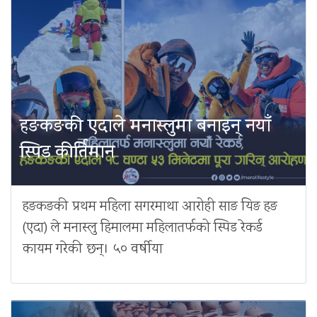
हङकङकी एदाले मनास्लुमा बनाइन् नयाँ
स्पिड कीर्तिमान
हङकङकी प्रथम महिला सगरमाथा आरोही साङ यिङ हङ
(एदा) ले मनास्लु हिमालमा महिलातर्फको स्पिड रेकर्ड
कायम गरेकी छन्। ५० वर्षीया