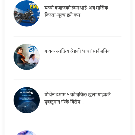
घट्यो बजाजको ईएमआई: अब मासिक
किस्ता-मूल्य झनै कम
गायक आदित्य श्रेष्ठको ‘बाचा’ सार्वजनिक
प्रोटोन इ.मास ५ को बुकिङ खुला ग्राहकले
पुर्वानुमान गरेकै विशेष…