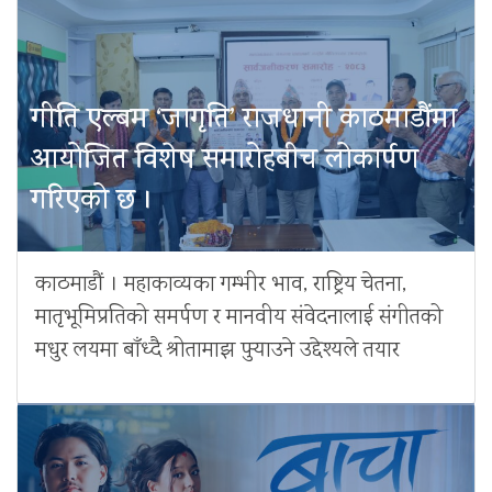
गीति एल्बम ‘जागृति’ राजधानी काठमाडौंमा
आयोजित विशेष समारोहबीच लोकार्पण
गरिएको छ ।
काठमाडौं । महाकाव्यका गम्भीर भाव, राष्ट्रिय चेतना,
मातृभूमिप्रतिको समर्पण र मानवीय संवेदनालाई संगीतको
मधुर लयमा बाँध्दै श्रोतामाझ पुर्‍याउने उद्देश्यले तयार