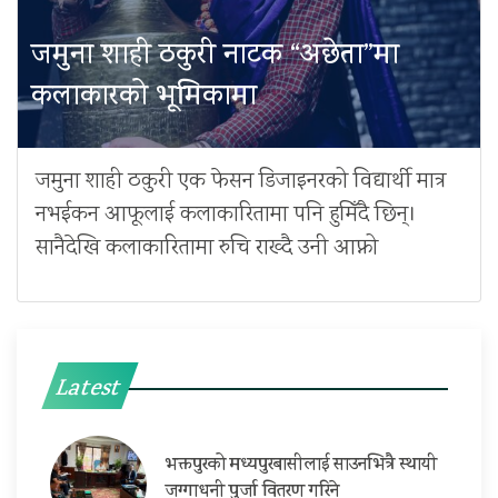
जमुना शाही ठकुरी नाटक “अछेता”मा
कलाकारको भूमिकामा
जमुना शाही ठकुरी एक फेसन डिजाइनरको विद्यार्थी मात्र
नभईकन आफूलाई कलाकारितामा पनि हुमिँदै छिन्।
सानैदेखि कलाकारितामा रुचि राख्दै उनी आफ्नो
Latest
भक्तपुरको मध्यपुरबासीलाई साउनभित्रै स्थायी
जग्गाधनी पुर्जा वितरण गरिने