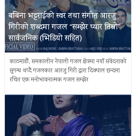
बबिना भट्टराईको स्वर तथा संगीत आरजु
गिरीको शब्दमा गजल “सम्झेर प्यार तिम्रो”
सार्वजनिक (भिडियो सहित)
काठमाडौं, समकालीन नेपाली गजल क्षेत्रमा नयाँ संवेदनाको
सुगन्ध थप्दै गजलकार आरजु गिरी द्वारा दिक्पाल छन्दमा
रचित एक मनोभावनात्मक गजल सम्झेर