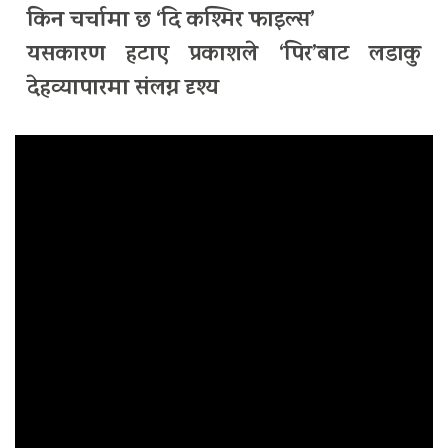
किन चर्चामा छ ‘दि कश्मिर फाइल्स’
यसकारण हटाए प्रकाशले ‘पिर’बाट लडाकु
देहव्यापारमा संलग्न दृश्य