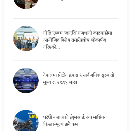
गीति एल्बम ‘जागृति’ राजधानी काठमाडौंमा
आयोजित विशेष समारोहबीच लोकार्पण
गरिएको…
नेपालमा प्रोटोन इ.मास ५ सार्वजनिक सुरुवाती
मूल्य रू. २९.९९ लाख
घट्यो बजाजको ईएमआई: अब मासिक
किस्ता-मूल्य झनै कम