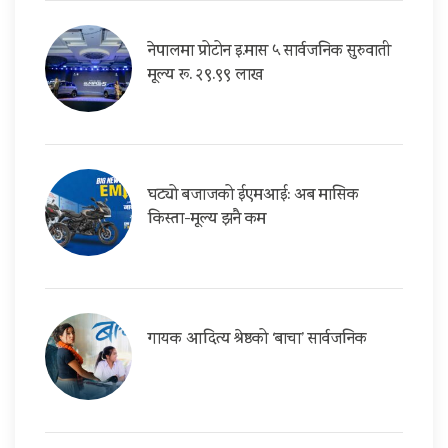
नेपालमा प्रोटोन इ.मास ५ सार्वजनिक सुरुवाती
मूल्य रू. २९.९९ लाख
घट्यो बजाजको ईएमआई: अब मासिक
किस्ता-मूल्य झनै कम
गायक आदित्य श्रेष्ठको ‘बाचा’ सार्वजनिक