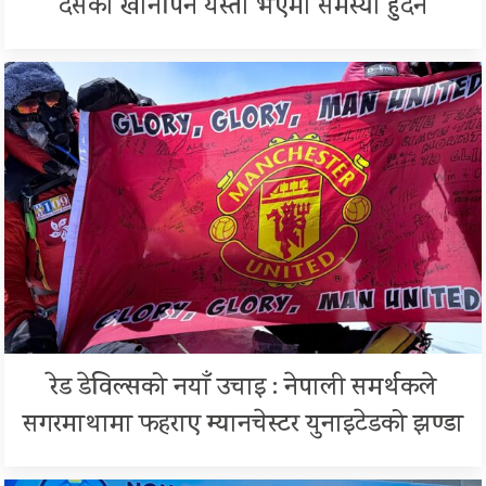
दसैंको खानपिन यस्तो भएमा समस्या हुदैन
रेड डेविल्सको नयाँ उचाइ : नेपाली समर्थकले
सगरमाथामा फहराए म्यानचेस्टर युनाइटेडको झण्डा