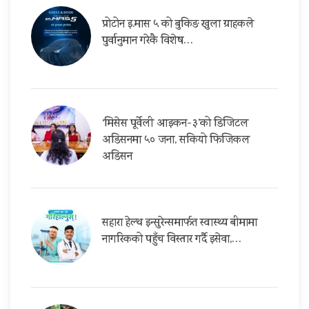
प्रोटोन इ.मास ५ को बुकिङ खुला ग्राहकले
पुर्वानुमान गरेकै विशेष…
‘मिसेस पूर्वेली आइकन-३’को डिजिटल
अडिसनमा ५० जना, सकियो फिजिकल
अडिसन
सहारा हेल्थ इन्सुरेन्समार्फत स्वास्थ्य बीमामा
नागरिकको पहुँच विस्तार गर्दै इसेवा,…