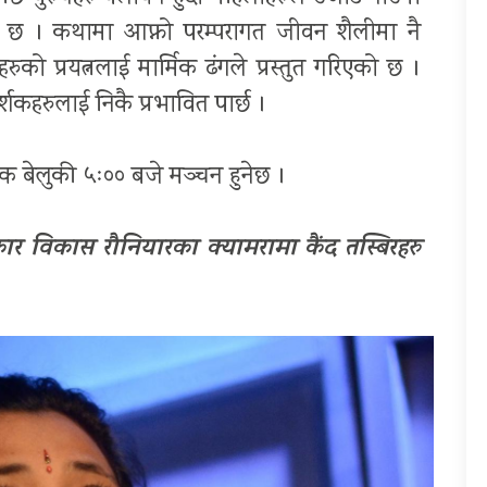
को छ । कथामा आफ्नो परम्परागत जीवन शैलीमा नै
ाहरुको प्रयत्नलाई मार्मिक ढंगले प्रस्तुत गरिएको छ ।
्शकहरुलाई निकै प्रभावित पार्छ ।
क बेलुकी ५ः०० बजे मञ्चन हुनेछ ।
र विकास रौनियारका क्यामरामा कैंद तस्बिरहरु