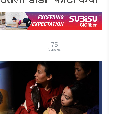
देउराली डाँडी–फोटो कथा
75
Shares