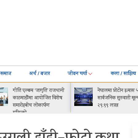
समाज
अर्थ / बजार
जीवन चर्या
कला / साहित्य
नेपालमा प्रोटोन इ.मास ५
घट्यो बजाजको ईएमआ
सार्वजनिक सुरुवाती मूल्य रू.
मासिक किस्ता-मूल्य झ
२९.९९ लाख