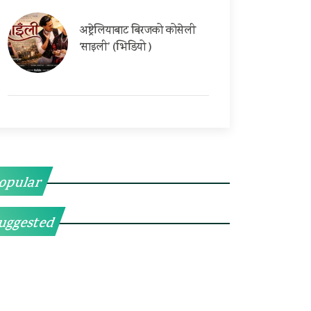
अष्ट्रेलियाबाट बिरजको कोसेली
‘साइली’ (भिडियो )
opular
uggested