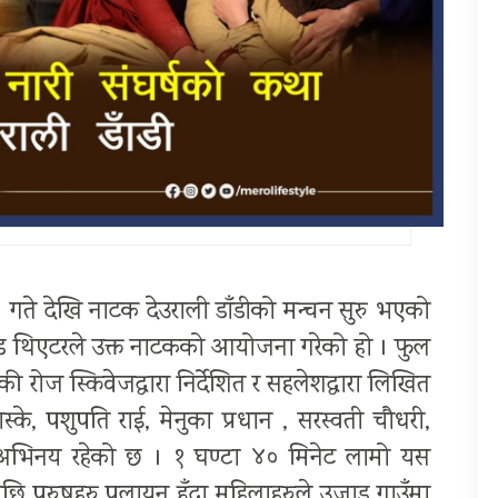
९ गते देखि नाटक देउराली डाँडीको मन्चन सुरु भएको
ल्र्ड थिएटरले उक्त नाटकको आयोजना गरेको हो । फुल
 रोज स्किवेजद्वारा निर्देशित र सहलेशद्वारा लिखित
्के, पशुपति राई, मेनुका प्रधान , सरस्वती चौधरी,
ो अभिनय रहेको छ । १ घण्टा ४० मिनेट लामो यस
छि पुरुषहरु पलायन हुँदा महिलाहरुले उजाड गाउँमा