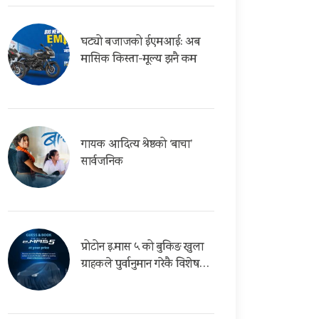
घट्यो बजाजको ईएमआई: अब
मासिक किस्ता-मूल्य झनै कम
गायक आदित्य श्रेष्ठको ‘बाचा’
सार्वजनिक
प्रोटोन इ.मास ५ को बुकिङ खुला
ग्राहकले पुर्वानुमान गरेकै विशेष…