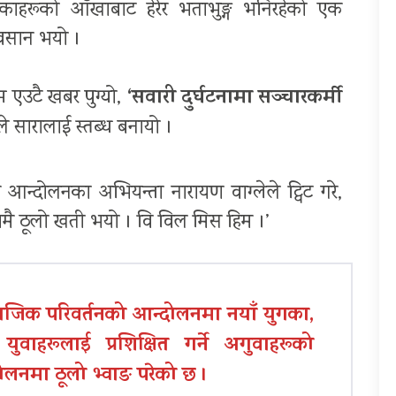
ाहरूको आँखाबाट हेरेर भताभुङ्ग भनिरहेको एक
ै अवसान भयो ।
‘सवारी दुर्घटनामा सञ्चारकर्मी
 एउटै खबर पुग्यो,
 सारालाई स्तब्ध बनायो ।
क आन्दोलनका अभियन्ता नारायण वाग्लेले ट्विट गरे,
ावयमै ठूलो खती भयो । वि विल मिस हिम ।’
ाजिक परिवर्तनको आन्दोलनमा नयाँ युगका,
 युवाहरूलाई प्रशिक्षित गर्ने अगुवाहरूको
ोलनमा ठूलो भ्वाङ परेको छ ।