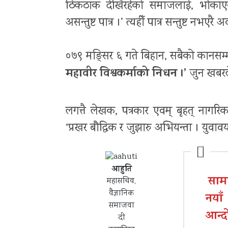
ठिकठाक देखिरहेको समाजलाई, भोकाएक
असन्तुष्ट पात्र ।’ त्यहीँ पात्र सन्तुष्ट नभएर
०७९ मङ्सिर ६ गते बिहान, सबैको कानसम्म
महावीर विश्वकर्माको निधन ।’
जुन खबरले
लगत्तै लेखक, पत्रकार एवम् बृहत् नागरि
‘प्रखर बौद्धिक र जुझारु अभियन्ता । युव
आहुति
साम
महासचिव,
वैज्ञानिक
नयाँ
समाजवा
आन्द
दी