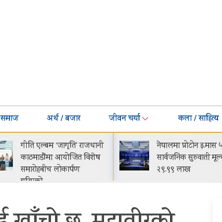
समाज
अर्थ / बजार
जीवन चर्या
कला / साहित्य
गीति एल्बम ‘जागृति’ राजधानी
नेपालमा प्रोटोन इ.मास 
काठमाडौंमा आयोजित विशेष
सार्वजनिक सुरुवाती मूल्
समारोहबीच लोकार्पण
२९.९९ लाख
गरिएको…