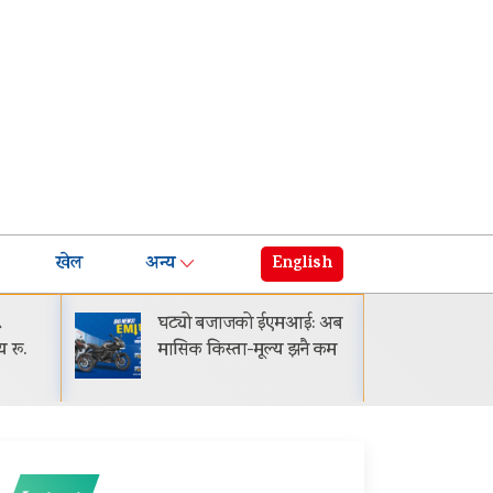
खेल
अन्य
English
५
घट्यो बजाजको ईएमआई: अब
गायक 
य रू.
मासिक किस्ता-मूल्य झनै कम
सार्