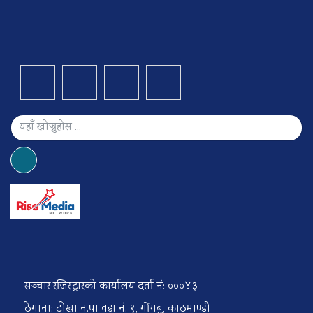
सञ्चार रजिस्ट्रारको कार्यालय दर्ता नं: ०००४३
ठेगाना: टोखा न.पा वडा नं. ९, गोंगबु, काठमाण्डौ