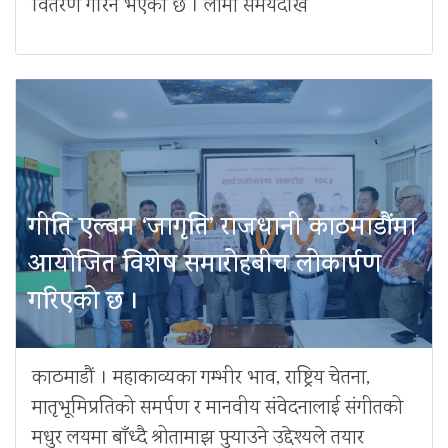
वितरण गरिने भएको छ । लामो समयदेखि
गीति एल्बम ‘जागृति’ राजधानी काठमाडौंमा
आयोजित विशेष समारोहबीच लोकार्पण
गरिएको छ ।
काठमाडौं । महाकाव्यका गम्भीर भाव, राष्ट्रिय चेतना,
मातृभूमिप्रतिको समर्पण र मानवीय संवेदनालाई संगीतको
मधुर लयमा बाँध्दै श्रोतामाझ पुर्‍याउने उद्देश्यले तयार