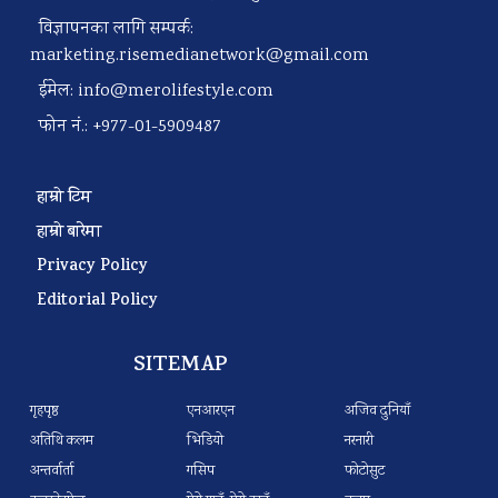
विज्ञापनका लागि सम्पर्क:
marketing.risemedianetwork@gmail.com
ईमेल:
info@merolifestyle.com
फोन नं.: +977-01-5909487
हाम्रो टिम
हाम्रो बारेमा
Privacy Policy
Editorial Policy
SITEMAP
गृहपृष्ठ
एनआरएन
अजिव दुनियाँ
अतिथि कलम
भिडियो
नरनारी
अन्तर्वार्ता
गसिप
फोटोसुट