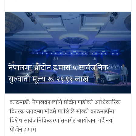
नेपालमा प्रोटोन इ.मास ५ सार्वजनिक
सुरुवाती मूल्य रू. २९.९९ लाख
काठमाडौंः नेपालका लागि प्रोटोन गाडीको आधिकारिक
वितरक जगदम्बा मोटर्स प्रा.लि.ले सोल्टी काठमाडौँमा
विशेष सार्वजनिकिकरण समारोह आयोजना गर्दै नयाँ
प्रोटोन इ.मास