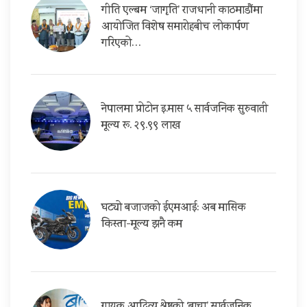
गीति एल्बम ‘जागृति’ राजधानी काठमाडौंमा
आयोजित विशेष समारोहबीच लोकार्पण
गरिएको…
नेपालमा प्रोटोन इ.मास ५ सार्वजनिक सुरुवाती
मूल्य रू. २९.९९ लाख
घट्यो बजाजको ईएमआई: अब मासिक
किस्ता-मूल्य झनै कम