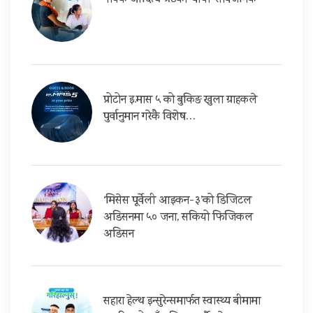
गायक आदित्य श्रेष्ठको ‘बाचा’ सार्वजनिक
प्रोटोन इ.मास ५ को बुकिङ खुला ग्राहकले
पुर्वानुमान गरेकै विशेष…
‘मिसेस पूर्वेली आइकन-३’को डिजिटल
अडिसनमा ५० जना, सकियो फिजिकल
अडिसन
सहारा हेल्थ इन्सुरेन्समार्फत स्वास्थ्य बीमामा