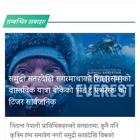
सम्बन्धित खबरहरु
समुद्री सतहदेखि सगरमाथाको शिखरसम्मको
वास्तविक यात्रा बोकेको ‘रोड टु एभरेस्ट’ को
टिजर सार्वजनिक
नितान्त नेपाली प्राविधिकहरूको संलग्नतामा, कुनै पनि
कृत्रिम दृष्य समावेश नगरी समुद्री सतहदेखि विश्वको