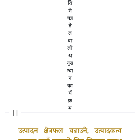
वि
शे
षज्ञ
ते
ल
बा
ली
अ
नुस
न्धा
न
का
र्य
क्र
म
उत्पादन क्षेत्रफल बढाउने, उत्पादकत्व