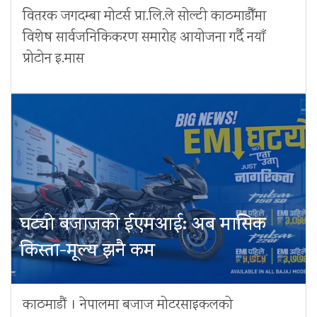
वितरक जगदम्बा मोटर्स प्रा.लि.ले सोल्टी काठमाडौँमा
विशेष सार्वजनिकिकरण समारोह आयोजना गर्दै नयाँ
प्रोटोन इ.मास
घट्यो बजाजको ईएमआई: अब मासिक
किस्ता-मूल्य झनै कम
काठमाडौं । नेपालमा बजाज मोटरसाइकलको