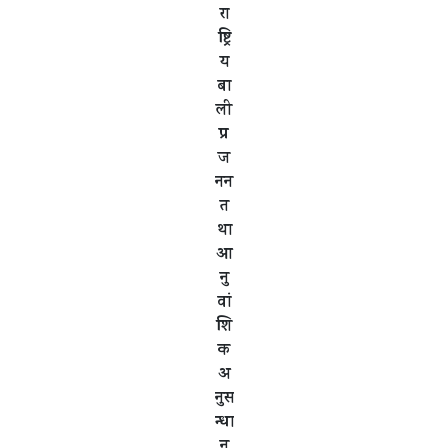
रा
ष्ट्रि
य
बा
ली
प्र
ज
नन
त
था
आ
नु
वां
शि
क
अ
नुस
न्धा
न