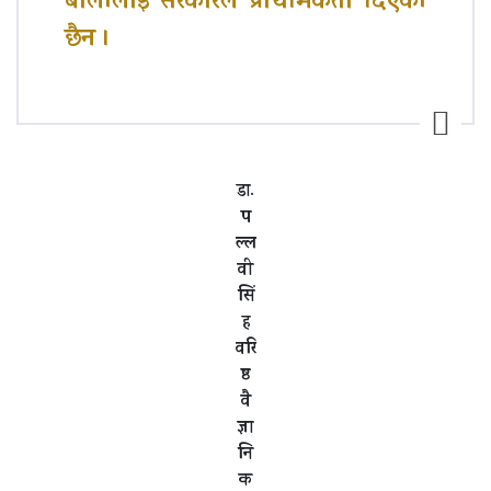
बालीलाई सरकारले प्राथमिकता दिएको
छैन ।
डा.
प
ल्ल
वी
सिं
ह
वरि
ष्ठ
वै
ज्ञा
नि
क