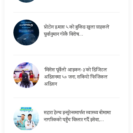
प्रोटोन इ.मास ५ को बुकिङ खुला ग्राहकले
पुर्वानुमान गरेकै विशेष…
‘मिसेस पूर्वेली आइकन-३’को डिजिटल
अडिसनमा ५० जना, सकियो फिजिकल
अडिसन
सहारा हेल्थ इन्सुरेन्समार्फत स्वास्थ्य बीमामा
नागरिकको पहुँच विस्तार गर्दै इसेवा,…