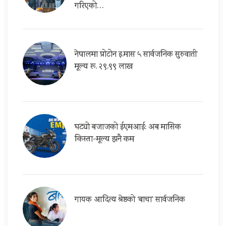
गरिएको…
नेपालमा प्रोटोन इ.मास ५ सार्वजनिक सुरुवाती
मूल्य रू. २९.९९ लाख
घट्यो बजाजको ईएमआई: अब मासिक
किस्ता-मूल्य झनै कम
गायक आदित्य श्रेष्ठको ‘बाचा’ सार्वजनिक