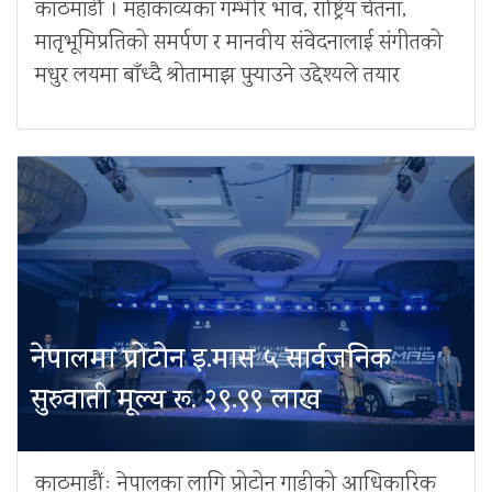
काठमाडौं । महाकाव्यका गम्भीर भाव, राष्ट्रिय चेतना,
मातृभूमिप्रतिको समर्पण र मानवीय संवेदनालाई संगीतको
मधुर लयमा बाँध्दै श्रोतामाझ पुर्‍याउने उद्देश्यले तयार
नेपालमा प्रोटोन इ.मास ५ सार्वजनिक
सुरुवाती मूल्य रू. २९.९९ लाख
काठमाडौंः नेपालका लागि प्रोटोन गाडीको आधिकारिक