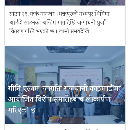
साउन १९, केके मानन्धर ।भक्तपुरको मध्यपुर थिमिमा
आउँदो साउनको अन्तिम सातादेखि जग्गाधनी पुर्जा
वितरण गरिने भएको छ । लामो समयदेखि
गीति एल्बम ‘जागृति’ राजधानी काठमाडौंमा
आयोजित विशेष समारोहबीच लोकार्पण
गरिएको छ ।