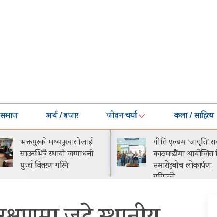
समाज
अर्थ / बजार
जीवन चर्या
कला / साहित्य
गीति एल्बम ‘जागृति’ राजधानी
नेपालमा प्रोटोन इ.मास 
काठमाडौंमा आयोजित विशेष
सार्वजनिक सुरुवाती मूल्
समारोहबीच लोकार्पण
२९.९९ लाख
गरिएको…