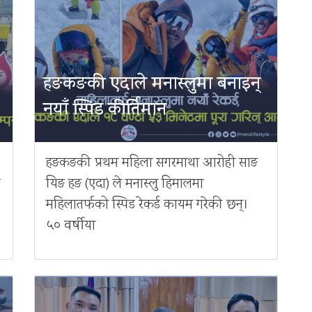
हङकङकी एदाले मनास्लुमा बनाइन्
नयाँ स्पिड कीर्तिमान
हङकङकी प्रथम महिला सगरमाथा आरोही साङ
यिङ हङ (एदा) ले मनास्लु हिमालमा
महिलातर्फको स्पिड रेकर्ड कायम गरेकी छन्।
५० वर्षीया