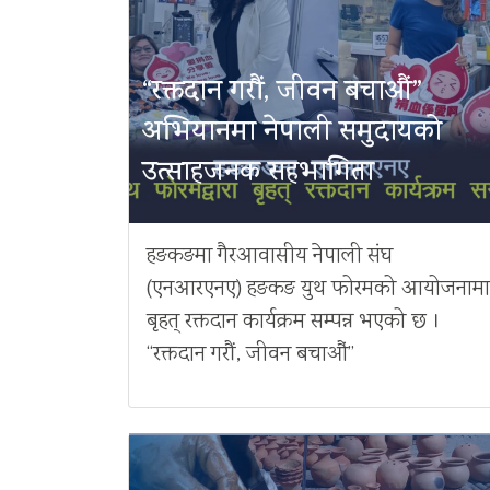
“रक्तदान गरौं, जीवन बचाऔं”
अभियानमा नेपाली समुदायको
उत्साहजनक सहभागिता
हङकङमा गैरआवासीय नेपाली संघ
(एनआरएनए) हङकङ युथ फोरमको आयोजनामा
बृहत् रक्तदान कार्यक्रम सम्पन्न भएको छ ।
“रक्तदान गरौं, जीवन बचाऔं”