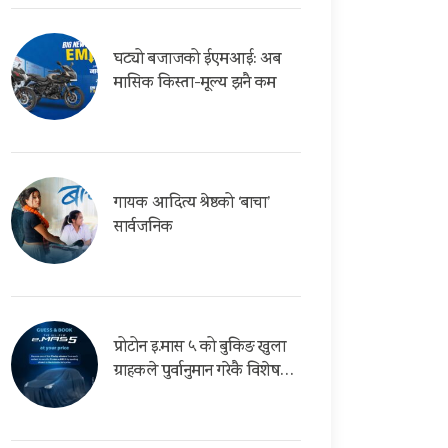
घट्यो बजाजको ईएमआई: अब
मासिक किस्ता-मूल्य झनै कम
गायक आदित्य श्रेष्ठको ‘बाचा’
सार्वजनिक
प्रोटोन इ.मास ५ को बुकिङ खुला
ग्राहकले पुर्वानुमान गरेकै विशेष…