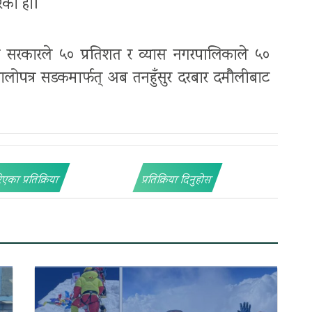
ेको हो।
य सरकारले ५० प्रतिशत र व्यास नगरपालिकाले ५०
लोपत्र सडकमार्फत् अब तनहुँसुर दरबार दमौलीबाट
िएका प्रतिक्रिया
प्रतिक्रिया दिनुहोस