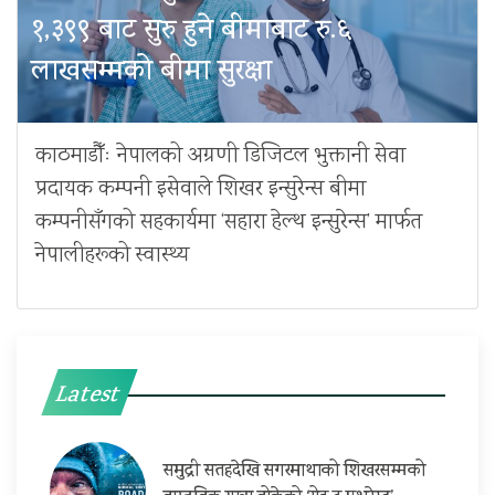
१,३९९ बाट सुरु हुने बीमाबाट रु.६
लाखसम्मको बीमा सुरक्षा
काठमाडौँः नेपालको अग्रणी डिजिटल भुक्तानी सेवा
प्रदायक कम्पनी इसेवाले शिखर इन्सुरेन्स बीमा
कम्पनीसँगको सहकार्यमा ‘सहारा हेल्थ इन्सुरेन्स’ मार्फत
नेपालीहरूको स्वास्थ्य
Latest
समुद्री सतहदेखि सगरमाथाको शिखरसम्मको