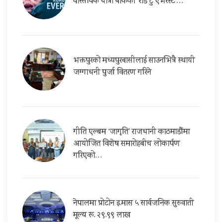
वास्तविक यात्रा बोकेको ‘रोड टु एभरेस्ट’…
भक्तपुरको मध्यपुरबासीलाई साउनभित्रै स्थायी
जग्गाधनी पुर्जा वितरण गरिने
गीति एल्बम ‘जागृति’ राजधानी काठमाडौंमा
आयोजित विशेष समारोहबीच लोकार्पण
गरिएको…
नेपालमा प्रोटोन इ.मास ५ सार्वजनिक सुरुवाती
मूल्य रू. २९.९९ लाख