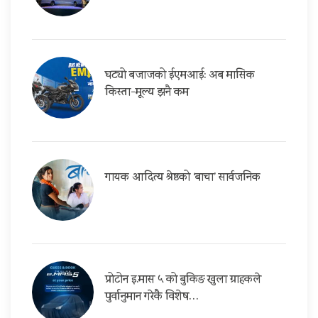
घट्यो बजाजको ईएमआई: अब मासिक
किस्ता-मूल्य झनै कम
गायक आदित्य श्रेष्ठको ‘बाचा’ सार्वजनिक
प्रोटोन इ.मास ५ को बुकिङ खुला ग्राहकले
पुर्वानुमान गरेकै विशेष…