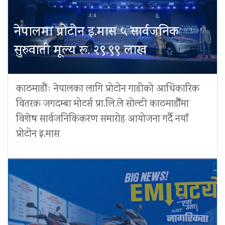
नेपालमा प्रोटोन इ.मास ५ सार्वजनिक
सुरुवाती मूल्य रू. २९.९९ लाख
काठमाडौंः नेपालका लागि प्रोटोन गाडीको आधिकारिक
वितरक जगदम्बा मोटर्स प्रा.लि.ले सोल्टी काठमाडौँमा
विशेष सार्वजनिकिकरण समारोह आयोजना गर्दै नयाँ
प्रोटोन इ.मास