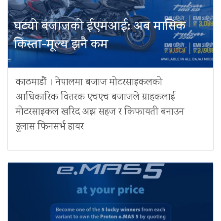
घट्यो बजाजको ईएमआई: अब मासिक
किस्ता-मूल्य झनै कम
काठमाडौं । नेपालमा बजाज मोटरसाइकलको
आधिकारिक वितरक एचएच बजाजले ग्राहकलाई
मोटरसाइकल खरिद अझ सहज र किफायती बनाउन
हुलास फिनसर्भ हायर