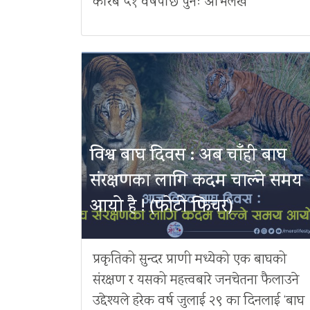
करिब ५१ वर्षपछि पुनः अभिलेख
विश्व बाघ दिवस : अब चाँही बाघ
संरक्षणका लागि कदम चाल्ने समय
आयो है ! (फोटो फिचर)
प्रकृतिको सुन्दर प्राणी मध्येको एक बाघको
संरक्षण र यसको महत्त्वबारे जनचेतना फैलाउने
उद्देश्यले हरेक वर्ष जुलाई २९ का दिनलाई ‘बाघ