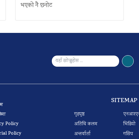
भएको नै छनोट
SITEMAP
 टिम
गृहपृष्ठ
एनआरए
बारेमा
cy Policy
अतिथि कलम
भिडियो
rial Policy
अन्तर्वार्ता
गसिप