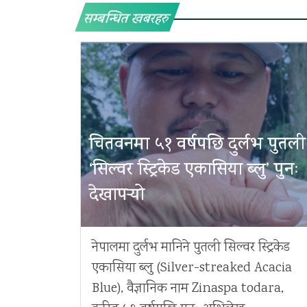
सम्बन्धित खबरहरु
चितवनमा ५१ वर्षपछि दुर्लभ पुतली
‘सिल्वर स्ट्रिकेड एकासिया ब्लु’ पुनः
देखापर्‍यो
नेपालमा दुर्लभ मानिने पुतली सिल्वर स्ट्रिकेड
एकासिया ब्लु (Silver-streaked Acacia
Blue), वैज्ञानिक नाम Zinaspa todara,