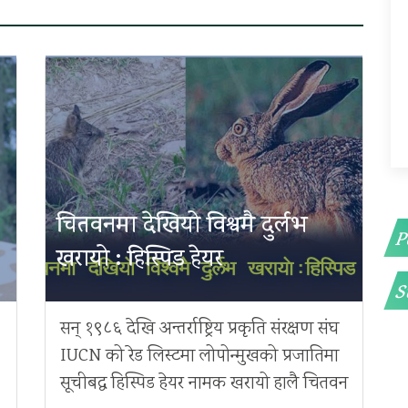
चितवनमा देखियो विश्वमै दुर्लभ
P
खरायो : हिस्पिड हेयर
S
सन् १९८६ देखि अन्तर्राष्ट्रिय प्रकृति संरक्षण संघ
IUCN को रेड लिस्टमा लोपोन्मुखको प्रजातिमा
सूचीबद्ध हिस्पिड हेयर नामक खरायो हालै चितवन