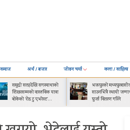
समाज
अर्थ / बजार
जीवन चर्या
कला / साहित्य
भक्तपुरको मध्यपुरबासीलाई
गीति एल्बम ‘जागृति’
साउनभित्रै स्थायी जग्गाधनी
काठमाडौंमा आयोजित
पुर्जा वितरण गरिने
समारोहबीच लोकार्पण
गरिएको…