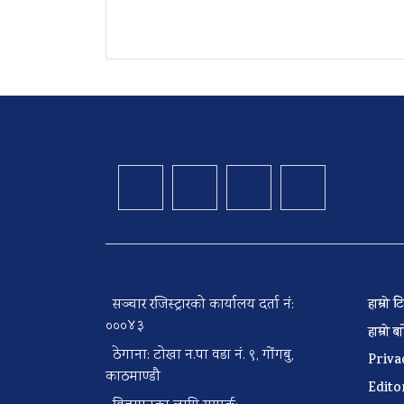
सञ्चार रजिस्ट्रारको कार्यालय दर्ता नं:
हाम्रो
०००४३
हाम्रो 
ठेगाना: टोखा न.पा वडा नं. ९, गोंगबु,
Priva
काठमाण्डौ
Edito