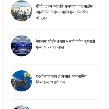
गीति एल्बम ‘जागृति’ राजधानी काठमाडौंमा
आयोजित विशेष समारोहबीच लोकार्पण
गरिएको…
नेपालमा प्रोटोन इ.मास ५ सार्वजनिक सुरुवाती
मूल्य रू. २९.९९ लाख
घट्यो बजाजको ईएमआई: अब मासिक
किस्ता-मूल्य झनै कम