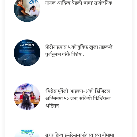
गायक आदित्य श्रेष्ठको ‘बाचा’ सार्वजनिक
प्रोटोन इ.मास ५ को बुकिङ खुला ग्राहकले
पुर्वानुमान गरेकै विशेष…
‘मिसेस पूर्वेली आइकन-३’को डिजिटल
अडिसनमा ५० जना, सकियो फिजिकल
अडिसन
सहारा हेल्थ इन्सुरेन्समार्फत स्वास्थ्य बीमामा