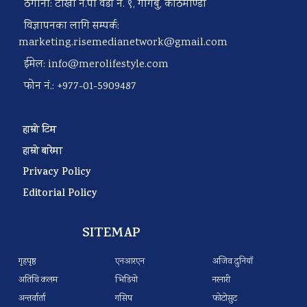
ठेगाना: टोखा न.पा वडा नं. ९, गोंगबु, काठमाण्डौ
विज्ञापनका लागि सम्पर्क:
marketing.risemedianetwork@gmail.com
ईमेल:
info@merolifestyle.com
फोन नं.: +977-01-5909487
हाम्रो टिम
हाम्रो बारेमा
Privacy Policy
Editorial Policy
SITEMAP
गृहपृष्ठ
एनआरएन
अजिव दुनियाँ
अतिथि कलम
भिडियो
नरनारी
अन्तर्वार्ता
गसिप
फोटोसुट