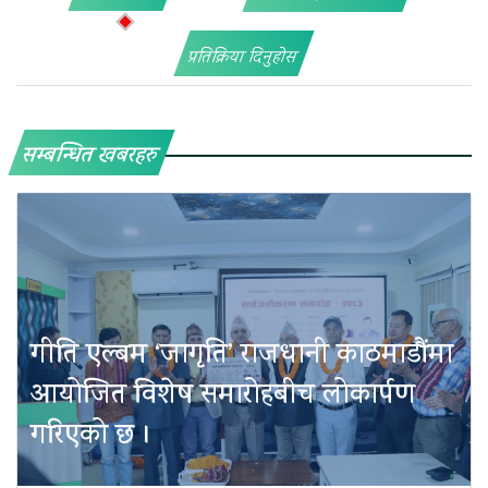
प्रतिक्रिया दिनुहोस
सम्बन्धित खबरहरु
गीति एल्बम ‘जागृति’ राजधानी काठमाडौंमा
आयोजित विशेष समारोहबीच लोकार्पण
गरिएको छ ।