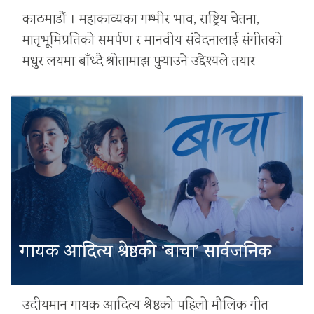
काठमाडौं । महाकाव्यका गम्भीर भाव, राष्ट्रिय चेतना,
मातृभूमिप्रतिको समर्पण र मानवीय संवेदनालाई संगीतको
मधुर लयमा बाँध्दै श्रोतामाझ पुर्‍याउने उद्देश्यले तयार
गायक आदित्य श्रेष्ठको ‘बाचा’ सार्वजनिक
उदीयमान गायक आदित्य श्रेष्ठको पहिलो मौलिक गीत