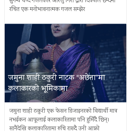
सुगन्ध थप्दै गजलकार आरजु गिरी द्वारा दिक्पाल छन्दमा
रचित एक मनोभावनात्मक गजल सम्झेर
जमुना शाही ठकुरी नाटक “अछेता”मा
कलाकारको भूमिकामा
जमुना शाही ठकुरी एक फेसन डिजाइनरको विद्यार्थी मात्र
नभईकन आफूलाई कलाकारितामा पनि हुमिँदै छिन्।
सानैदेखि कलाकारितामा रुचि राख्दै उनी आफ्नो