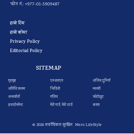
फोन नं.: +977-01-5909487
हाम्रो टिम
हाम्रो बारेमा
Privacy Policy
Editorial Policy
SITEMAP
गृहपृष्ठ
एनआरएन
अजिव दुनियाँ
अतिथि कलम
भिडियो
नरनारी
अन्तर्वार्ता
गसिप
फोटोसुट
इन्टरटेनमेन्ट
मेरो गाउँ, मेरो ठाउँ
बजार
© 2026 सर्वाधिकार सुरक्षित Mero LifeStyle