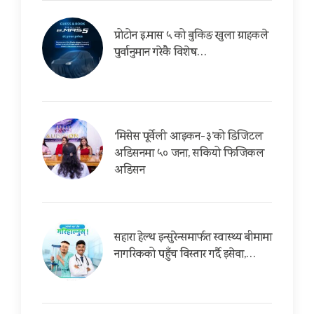
प्रोटोन इ.मास ५ को बुकिङ खुला ग्राहकले
पुर्वानुमान गरेकै विशेष…
‘मिसेस पूर्वेली आइकन-३’को डिजिटल
अडिसनमा ५० जना, सकियो फिजिकल
अडिसन
सहारा हेल्थ इन्सुरेन्समार्फत स्वास्थ्य बीमामा
नागरिकको पहुँच विस्तार गर्दै इसेवा,…