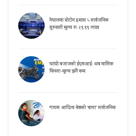
नेपालमा प्रोटोन इ.मास ५ सार्वजनिक
सुरुवाती मूल्य रू. २९.९९ लाख
घट्यो बजाजको ईएमआई: अब मासिक
किस्ता-मूल्य झनै कम
गायक आदित्य श्रेष्ठको ‘बाचा’ सार्वजनिक