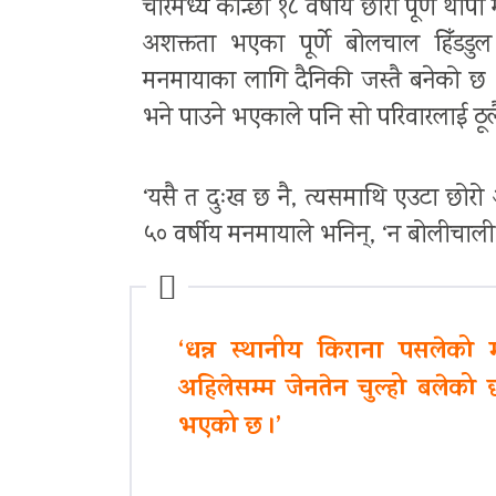
चारमध्ये कान्छो १८ वर्षीय छोरा पूर्णे था
अशक्तता भएका पूर्णे बोलचाल हिँडडुल 
मनमायाका लागि दैनिकी जस्तै बनेको छ । पू
भने पाउने भएकाले पनि सो परिवारलाई ठूल
‘यसै त दुःख छ नै, त्यसमाथि एउटा छोरो अपाङ्
५० वर्षीय मनमायाले भनिन्, ‘न बोलीचाली, न 
‘धन्न स्थानीय किराना पसलेको
अहिलेसम्म जेनतेन चुल्हो बलेको छ,
भएको छ ।’