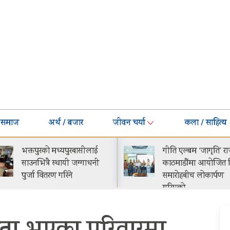
समाज
अर्थ / बजार
जीवन चर्या
कला / साहित्य
गीति एल्बम ‘जागृति’ राजधानी
नेपालमा प्रोटोन इ.मास 
काठमाडौंमा आयोजित विशेष
सार्वजनिक सुरुवाती मूल्
समारोहबीच लोकार्पण
२९.९९ लाख
गरिएको…