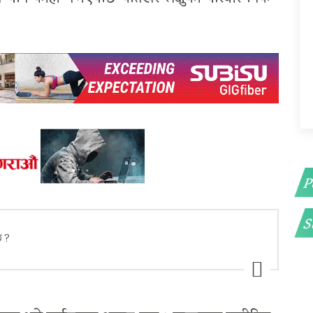
P
S
छ ?