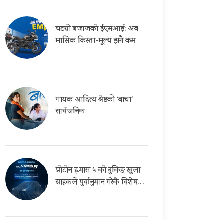
घट्यो बजाजको ईएमआई: अब
मासिक किस्ता-मूल्य झनै कम
गायक आदित्य श्रेष्ठको ‘बाचा’
सार्वजनिक
प्रोटोन इ.मास ५ को बुकिङ खुला
ग्राहकले पुर्वानुमान गरेकै विशेष…