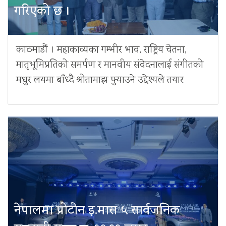
गरिएको छ ।
काठमाडौं । महाकाव्यका गम्भीर भाव, राष्ट्रिय चेतना,
मातृभूमिप्रतिको समर्पण र मानवीय संवेदनालाई संगीतको
मधुर लयमा बाँध्दै श्रोतामाझ पुर्‍याउने उद्देश्यले तयार
नेपालमा प्रोटोन इ.मास ५ सार्वजनिक