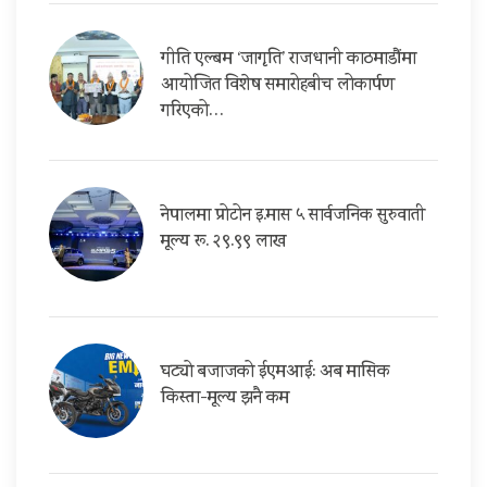
गीति एल्बम ‘जागृति’ राजधानी काठमाडौंमा
आयोजित विशेष समारोहबीच लोकार्पण
गरिएको…
नेपालमा प्रोटोन इ.मास ५ सार्वजनिक सुरुवाती
मूल्य रू. २९.९९ लाख
घट्यो बजाजको ईएमआई: अब मासिक
किस्ता-मूल्य झनै कम