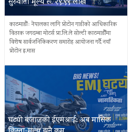
सुरुवाती मूल्य रू. २९.९९ लाख
काठमाडौंः नेपालका लागि प्रोटोन गाडीको आधिकारिक
वितरक जगदम्बा मोटर्स प्रा.लि.ले सोल्टी काठमाडौँमा
विशेष सार्वजनिकिकरण समारोह आयोजना गर्दै नयाँ
प्रोटोन इ.मास
घट्यो बजाजको ईएमआई: अब मासिक
किस्ता-मूल्य झनै कम