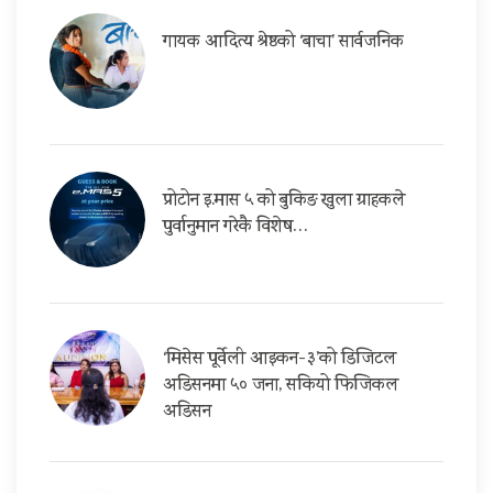
गायक आदित्य श्रेष्ठको ‘बाचा’ सार्वजनिक
प्रोटोन इ.मास ५ को बुकिङ खुला ग्राहकले
पुर्वानुमान गरेकै विशेष…
‘मिसेस पूर्वेली आइकन-३’को डिजिटल
अडिसनमा ५० जना, सकियो फिजिकल
अडिसन