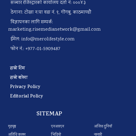
सञ्चार रजिस्ट्रारको कार्यालय दर्ता नं: ०००४३
ठेगाना: टोखा न.पा वडा नं. ९, गोंगबु, काठमाण्डौ
विज्ञापनका लागि सम्पर्क:
marketing.risemedianetwork@gmail.com
ईमेल:
info@merolifestyle.com
फोन नं.: +977-01-5909487
हाम्रो टिम
हाम्रो बारेमा
Privacy Policy
Editorial Policy
SITEMAP
गृहपृष्ठ
एनआरएन
अजिव दुनियाँ
अतिथि कलम
भिडियो
नरनारी