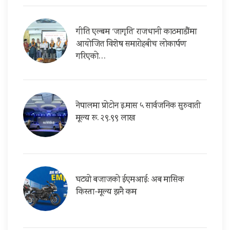
गीति एल्बम ‘जागृति’ राजधानी काठमाडौंमा
आयोजित विशेष समारोहबीच लोकार्पण
गरिएको…
नेपालमा प्रोटोन इ.मास ५ सार्वजनिक सुरुवाती
मूल्य रू. २९.९९ लाख
घट्यो बजाजको ईएमआई: अब मासिक
किस्ता-मूल्य झनै कम