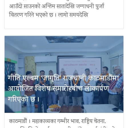
आउँदो साउनको अन्तिम सातादेखि जग्गाधनी पुर्जा
वितरण गरिने भएको छ । लामो समयदेखि
गीति एल्बम ‘जागृति’ राजधानी काठमाडौंमा
आयोजित विशेष समारोहबीच लोकार्पण
गरिएको छ ।
काठमाडौं । महाकाव्यका गम्भीर भाव, राष्ट्रिय चेतना,