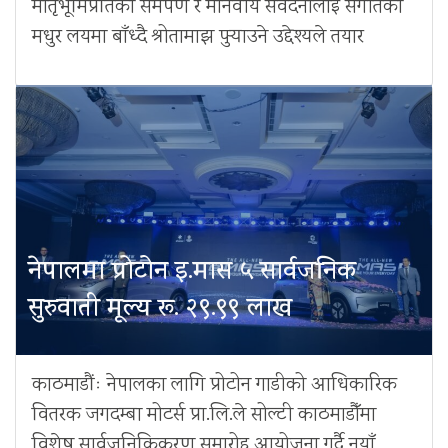
मातृभूमिप्रतिको समर्पण र मानवीय संवेदनालाई संगीतको
मधुर लयमा बाँध्दै श्रोतामाझ पुर्‍याउने उद्देश्यले तयार
नेपालमा प्रोटोन इ.मास ५ सार्वजनिक
सुरुवाती मूल्य रू. २९.९९ लाख
काठमाडौंः नेपालका लागि प्रोटोन गाडीको आधिकारिक
वितरक जगदम्बा मोटर्स प्रा.लि.ले सोल्टी काठमाडौँमा
विशेष सार्वजनिकिकरण समारोह आयोजना गर्दै नयाँ