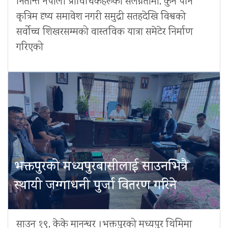
नितान्त नेपाली प्राविधिकहरूको संलग्नतामा, कुनै पनि
कृत्रिम दृष्य समावेश नगरी समुद्री सतहदेखि विश्वको
सर्वोच्च शिखरसम्मको वास्तविक यात्रा समेटेर निर्माण
गरिएको
भक्तपुरको मध्यपुरबासीलाई साउनभित्रै
स्थायी जग्गाधनी पुर्जा वितरण गरिने
साउन १९, केके मानन्धर ।भक्तपुरको मध्यपुर थिमिमा