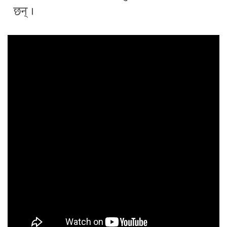
छन् ।