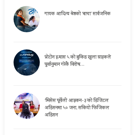
गायक आदित्य श्रेष्ठको ‘बाचा’ सार्वजनिक
प्रोटोन इ.मास ५ को बुकिङ खुला ग्राहकले
पुर्वानुमान गरेकै विशेष…
‘मिसेस पूर्वेली आइकन-३’को डिजिटल
अडिसनमा ५० जना, सकियो फिजिकल
अडिसन