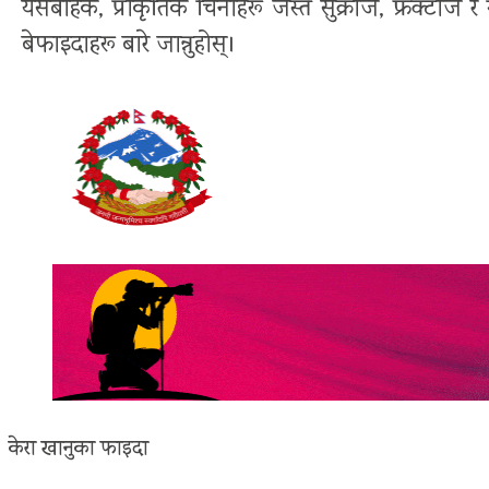
यसबाहेक, प्राकृतिक चिनीहरू जस्तै सुक्रोज, फ्रक्टोज 
बेफाइदाहरू बारे जान्नुहोस्।
केरा खानुका फाइदा