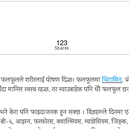
123
Shares
छ। फलफूलले शरीरलाई पोषण दिन्छ। फलफूलमा
भिटामिन
, प
दा मानिस स्वस्थ रहन्छ, तर स्याउबाहेक पनि धेरै फलफूल छन्, 
भने केरा पनि फाइदाजनक हुन सक्छ । विज्ञहरूले दिनमा एउ
 सी र बी–६, आइरन, फस्फोरस, क्याल्सियम, म्याग्नेसियम, जिङ