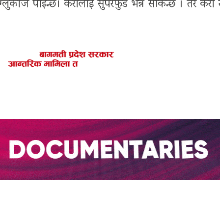
र ग्लुकोज पाइन्छ। केरालाई सुपरफुड भन्न सकिन्छ । तर के