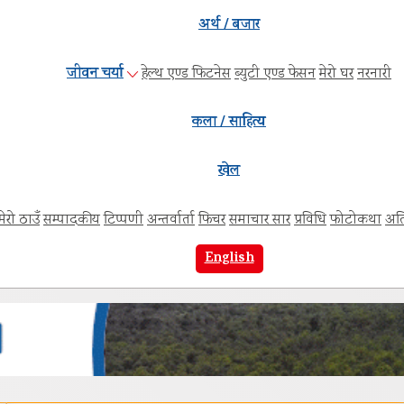
अर्थ / बजार
जीवन चर्या
हेल्थ एण्ड फिटनेस
ब्युटी एण्ड फेसन
मेरो घर
नरनारी
कला / साहित्य
खेल
मेरो ठाउँ
सम्पादकीय
टिप्पणी
अन्तर्वार्ता
फिचर
समाचार सार
प्रविधि
फोटोकथा
अत
English