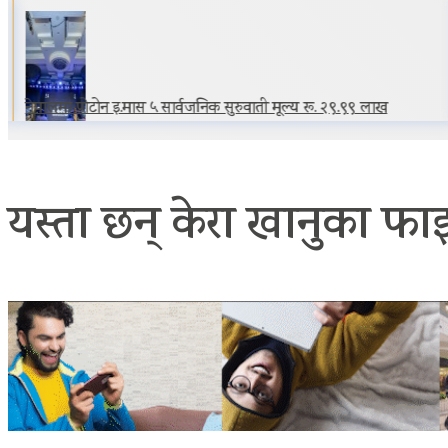
नेपालमा प्रोटोन इ.मास ५ सार्वजनिक सुरुवाती मूल्य रू. २९.९९ लाख
यस्ता छन् केरा खानुका फा