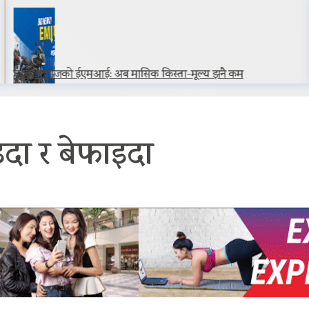
घट्यो बजाजको ईएमआई: अब मासिक किस्ता-मूल्य झनै कम
इदा र बेफाइदा