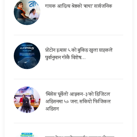
गायक आदित्य श्रेष्ठको ‘बाचा’ सार्वजनिक
प्रोटोन इ.मास ५ को बुकिङ खुला ग्राहकले
पुर्वानुमान गरेकै विशेष…
‘मिसेस पूर्वेली आइकन-३’को डिजिटल
अडिसनमा ५० जना, सकियो फिजिकल
अडिसन