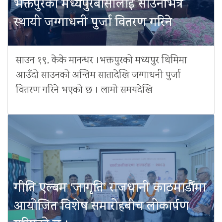
भक्तपुरको मध्यपुरबासीलाई साउनभित्रै
स्थायी जग्गाधनी पुर्जा वितरण गरिने
साउन १९, केके मानन्धर ।भक्तपुरको मध्यपुर थिमिमा
आउँदो साउनको अन्तिम सातादेखि जग्गाधनी पुर्जा
वितरण गरिने भएको छ । लामो समयदेखि
गीति एल्बम ‘जागृति’ राजधानी काठमाडौंमा
आयोजित विशेष समारोहबीच लोकार्पण