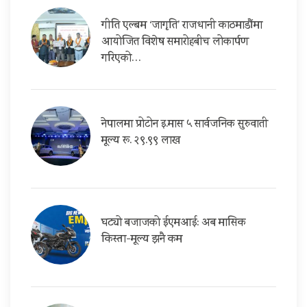
गीति एल्बम ‘जागृति’ राजधानी काठमाडौंमा
आयोजित विशेष समारोहबीच लोकार्पण
गरिएको…
नेपालमा प्रोटोन इ.मास ५ सार्वजनिक सुरुवाती
मूल्य रू. २९.९९ लाख
घट्यो बजाजको ईएमआई: अब मासिक
किस्ता-मूल्य झनै कम