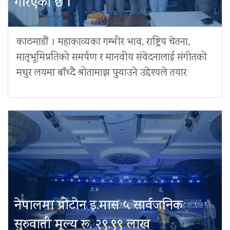
गरिएको छ ।
काठमाडौं । महाकाव्यका गम्भीर भाव, राष्ट्रिय चेतना,
मातृभूमिप्रतिको समर्पण र मानवीय संवेदनालाई संगीतको
मधुर लयमा बाँध्दै श्रोतामाझ पुर्‍याउने उद्देश्यले तयार
नेपालमा प्रोटोन इ.मास ५ सार्वजनिक
सुरुवाती मूल्य रू. २९.९९ लाख