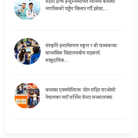
सहारा हेल्थ इन्सुरेन्समार्फत स्वास्थ्य बीमामा
नागरिकको पहुँच विस्तार गर्दै इसेवा,…
संस्कृति इन्टरनेसनल स्कुल र श्री पञ्चकन्या
माध्यमिक विद्यालयबीच सहकार्य,
सामुदायिक…
कस्टमर एक्सपेरियन्स जोन सहित शाओमी
नेपालका नयाँ सर्भिस सेन्टर सञ्चालनमा