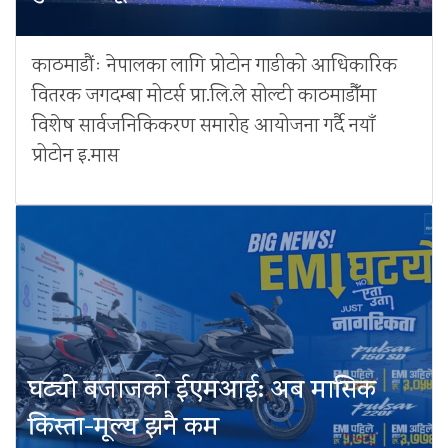
काठमाडौंः नेपालका लागि प्रोटोन गाडीको आधिकारिक
वितरक जगदम्बा मोटर्स प्रा.लि.ले सोल्टी काठमाडौँमा
विशेष सार्वजनिकिकरण समारोह आयोजना गर्दै नयाँ
प्रोटोन इ.मास
घट्यो बजाजको ईएमआई: अब मासिक
किस्ता-मूल्य झनै कम