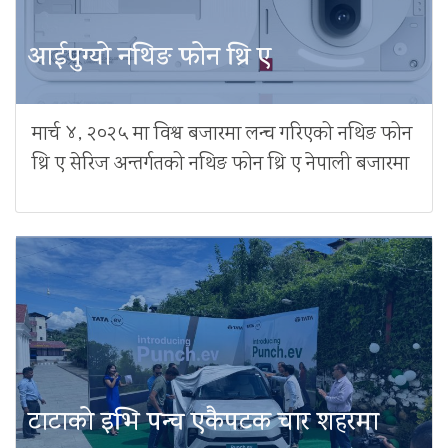
आईपुग्यो नथिङ फोन थ्रि ए
मार्च ४, २०२५ मा विश्व बजारमा लन्च गरिएको नथिङ फोन
थ्रि ए सेरिज अन्तर्गतको नथिङ फोन थ्रि ए नेपाली बजारमा
टाटाको इभि पन्च एकैपटक चार शहरमा