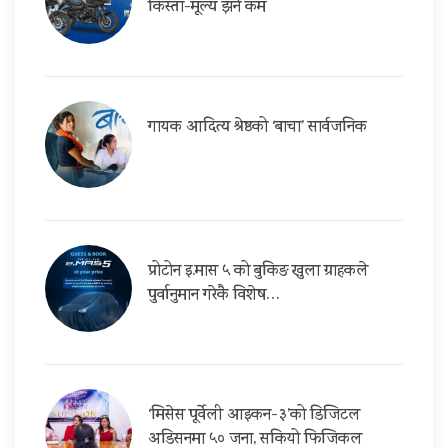
किस्ता-मूल्य झनै कम
गायक आदित्य श्रेष्ठको ‘बाचा’ सार्वजनिक
प्रोटोन इ.मास ५ को बुकिङ खुला ग्राहकले
पुर्वानुमान गरेकै विशेष…
‘मिसेस पूर्वेली आइकन-३’को डिजिटल
अडिसनमा ५० जना, सकियो फिजिकल