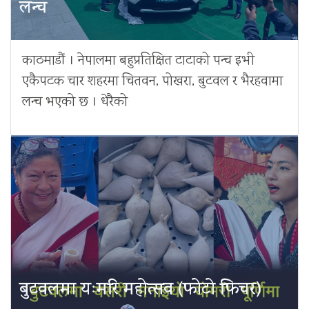
लन्च
काठमाडौं । नेपालमा बहुप्रतिक्षित टाटाको पन्च इभी
एकैपटक चार शहरमा चितवन, पोखरा, बुटवल र भैरहवामा
लन्च भएको छ । धेरैको
बुटवलमा यःमरि महोत्सव (फोटो फिचर)