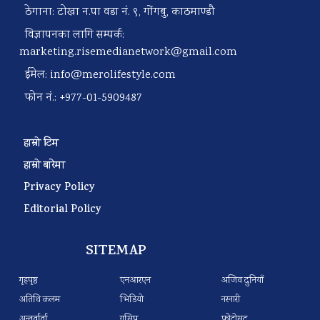
ठेगाना: टोखा न.पा वडा नं. ९, गोंगबु, काठमाण्डौ
विज्ञापनका लागि सम्पर्क:
marketing.risemedianetwork@gmail.com
ईमेल:
info@merolifestyle.com
फोन नं.: +977-01-5909487
हाम्रो टिम
हाम्रो बारेमा
Privacy Policy
Editorial Policy
SITEMAP
गृहपृष्ठ
एनआरएन
अजिव दुनियाँ
अतिथि कलम
भिडियो
नरनारी
अन्तर्वार्ता
गसिप
फोटोसुट