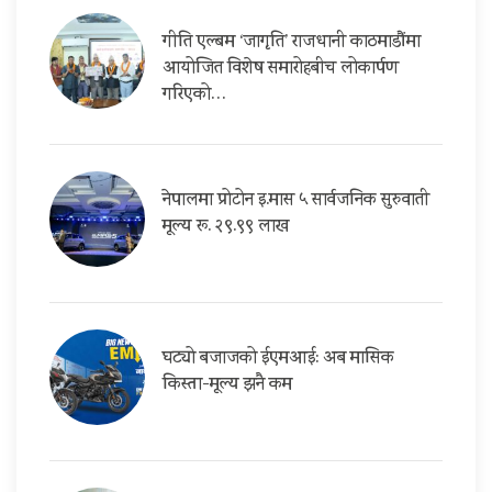
गीति एल्बम ‘जागृति’ राजधानी काठमाडौंमा
आयोजित विशेष समारोहबीच लोकार्पण
गरिएको…
नेपालमा प्रोटोन इ.मास ५ सार्वजनिक सुरुवाती
मूल्य रू. २९.९९ लाख
घट्यो बजाजको ईएमआई: अब मासिक
किस्ता-मूल्य झनै कम