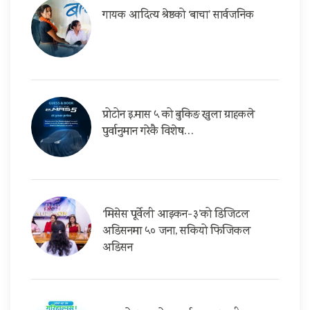
गायक आदित्य श्रेष्ठको ‘बाचा’ सार्वजनिक
प्रोटोन इ.मास ५ को बुकिङ खुला ग्राहकले
पुर्वानुमान गरेकै विशेष…
‘मिसेस पूर्वेली आइकन-३’को डिजिटल
अडिसनमा ५० जना, सकियो फिजिकल
अडिसन