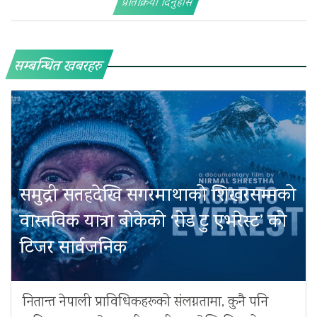
प्रतिक्रिया दिनुहोस
सम्बन्धित खबरहरु
समुद्री सतहदेखि सगरमाथाको शिखरसम्मको
वास्तविक यात्रा बोकेको ‘रोड टु एभरेस्ट’ को
टिजर सार्वजनिक
नितान्त नेपाली प्राविधिकहरूको संलग्नतामा, कुनै पनि