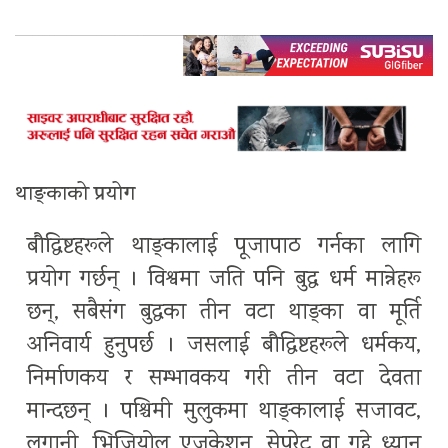
थाङ्काको प्रयोग
बौद्धिष्टहरूले थाङ्कालाई पूजापाठ गर्नका लागि
प्रयोग गर्छन् । विश्वमा जति पनि बुद्ध धर्म मान्नेहरू
छन्, सबैसंग बुद्धका तीन वटा थाङ्का वा मूर्ति
अनिवार्य हुनुपर्छ । जसलाई बौद्धिष्टहरूले धर्मकय,
निर्माणकय र सम्भावकय गरी तीन वटा देवता
मान्दछन् । पश्चिमी मुलुकमा थाङ्कालाई सजावट,
लगानी, भिजियोल एजुकेशन, सेपरेट वा गुहे ध्यान