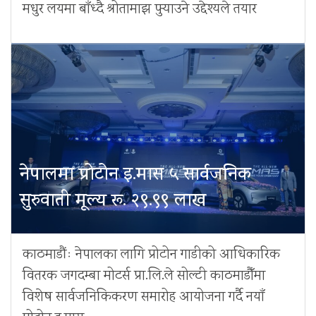
मधुर लयमा बाँध्दै श्रोतामाझ पुर्‍याउने उद्देश्यले तयार
नेपालमा प्रोटोन इ.मास ५ सार्वजनिक
सुरुवाती मूल्य रू. २९.९९ लाख
काठमाडौंः नेपालका लागि प्रोटोन गाडीको आधिकारिक
वितरक जगदम्बा मोटर्स प्रा.लि.ले सोल्टी काठमाडौँमा
विशेष सार्वजनिकिकरण समारोह आयोजना गर्दै नयाँ