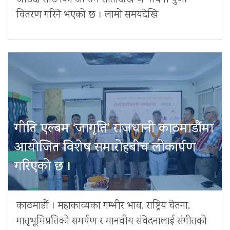
वितरण गरिने भएको छ । लामो समयदेखि
गीति एल्बम ‘जागृति’ राजधानी काठमाडौंमा
आयोजित विशेष समारोहबीच लोकार्पण
गरिएको छ ।
काठमाडौं । महाकाव्यका गम्भीर भाव, राष्ट्रिय चेतना,
मातृभूमिप्रतिको समर्पण र मानवीय संवेदनालाई संगीतको