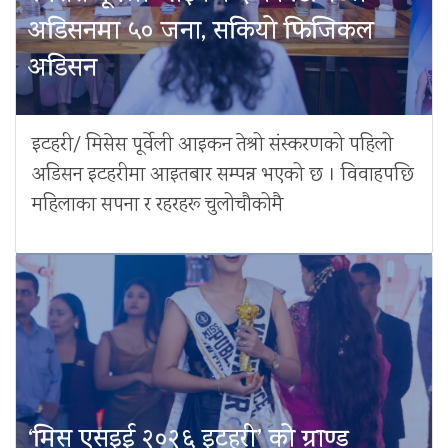
अडिसनमा ५० जना, सकियो फिजिकल
अडिसन
इटहरी/ मिसेस पूर्वेली आइकन तेश्रो संस्करणको पहिलो
अडिसन इटहरीमा आइतबार सम्पन्न भएको छ । विवाहपछि
महिलाका सपना र रहरहरू चुलोचौकोमै
‘मिस एसइई २०२६ इटहरी’ को ग्राण्ड