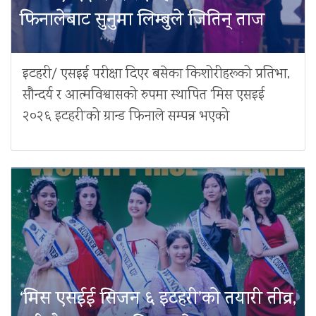
फिनालेबाट सुनुमा लिम्बुले जितिन् ताज
इटहरी/ एसइई परीक्षा दिएर बसेका किशोरीहरूको प्रतिभा,
सौन्दर्य र आत्मविश्वासको रुपमा स्थापित ‘मिस एसइई
२०२६ इटहरी’को ग्रान्ड फिनाले सम्पन्न भएको
‘मिस एसईई सिजन ६ इटहरी’को तयारी तीव्र,