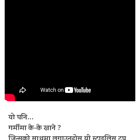
यो पनि…
गर्मीमा के-के खाने ?
जिन्सको साथमा लगाउनुहोस् यी स्टाइलिस टप