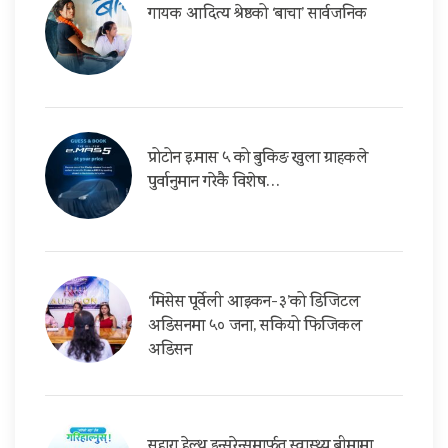
गायक आदित्य श्रेष्ठको ‘बाचा’ सार्वजनिक
प्रोटोन इ.मास ५ को बुकिङ खुला ग्राहकले
पुर्वानुमान गरेकै विशेष…
‘मिसेस पूर्वेली आइकन-३’को डिजिटल
अडिसनमा ५० जना, सकियो फिजिकल
अडिसन
सहारा हेल्थ इन्सुरेन्समार्फत स्वास्थ्य बीमामा