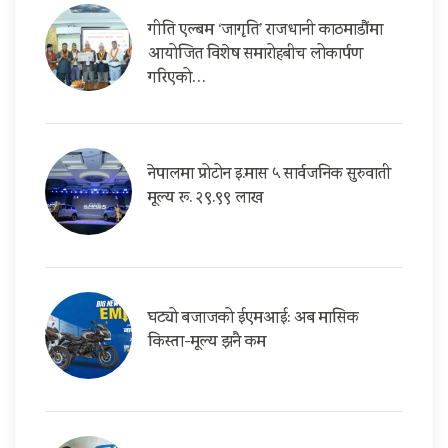
गीति एल्बम ‘जागृति’ राजधानी काठमाडौंमा
आयोजित विशेष समारोहबीच लोकार्पण
गरिएको…
नेपालमा प्रोटोन इ.मास ५ सार्वजनिक सुरुवाती
मूल्य रू. २९.९९ लाख
घट्यो बजाजको ईएमआई: अब मासिक
किस्ता-मूल्य झनै कम