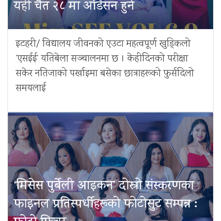
यही चैत २८ मा अडिसन हुने
इटहरी/ विद्यालय जीवनको एउटा महत्वपूर्ण खुड्किलो
‘एसईई’ यतिबेला सञ्चालनमा छ । केहीदिनको परीक्षा
सकेर नतिजाको पर्खाइमा बसेका छात्राहरूको फुर्सदिलो
समयलाई
‘मिसेस पुर्बेली आइकन’ दोस्रो संस्करणका
फाइनल प्रतिस्पर्धीहरूको फोटोसुट सम्पन्न :