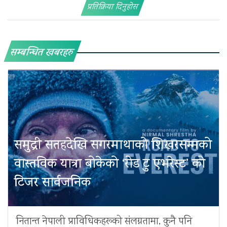
प्रतिक्रिया दिनुहोस
सम्बन्धित खबरहरु
समुद्री सतहदेखि सगरमाथाको शिखरसम्मको
वास्तविक यात्रा बोकेको ‘रोड टु एभरेस्ट’ को
टिजर सार्वजनिक
नितान्त नेपाली प्राविधिकहरूको संलग्नतामा, कुनै पनि