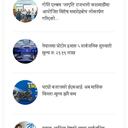
गीति एल्बम ‘जागृति’ राजधानी काठमाडौंमा
आयोजित विशेष समारोहबीच लोकार्पण
गरिएको…
नेपालमा प्रोटोन इ.मास ५ सार्वजनिक सुरुवाती
मूल्य रू. २९.९९ लाख
घट्यो बजाजको ईएमआई: अब मासिक
किस्ता-मूल्य झनै कम