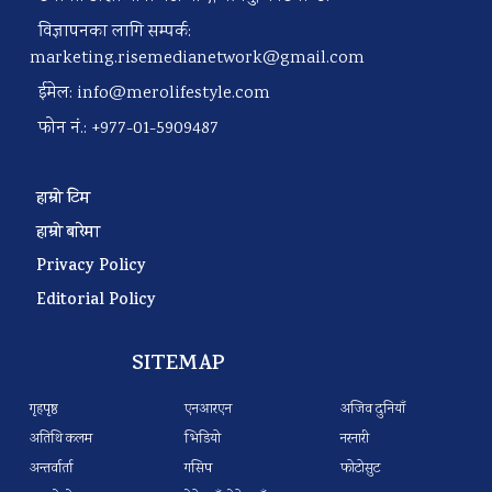
विज्ञापनका लागि सम्पर्क:
marketing.risemedianetwork@gmail.com
ईमेल:
info@merolifestyle.com
फोन नं.: +977-01-5909487
हाम्रो टिम
हाम्रो बारेमा
Privacy Policy
Editorial Policy
SITEMAP
गृहपृष्ठ
एनआरएन
अजिव दुनियाँ
अतिथि कलम
भिडियो
नरनारी
अन्तर्वार्ता
गसिप
फोटोसुट