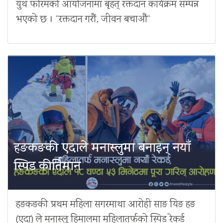
युथ फोरमको आयोजनामा बृहत् रक्तदान कार्यक्रम सम्पन्न
भएको छ । “रक्तदान गरौं, जीवन बचाऔं”
हङकङकी एदाले मनास्लुमा बनाइन् नयाँ
स्पिड कीर्तिमान
हङकङकी प्रथम महिला सगरमाथा आरोही साङ यिङ हङ
(एदा) ले मनास्लु हिमालमा महिलातर्फको स्पिड रेकर्ड