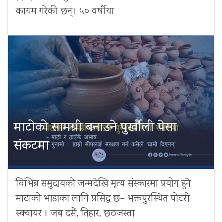
कायम गरेकी छन्। ५० वर्षीया
माटोको सामग्री बनाउने पुर्खौली पेसा
संकटमा
विभिन्न समुदायको जन्मदेखि मृत्य संस्कारमा प्रयोग हुने
माटाको भाडाका लागि प्रसिद्ध छ– भक्तपुरस्थित पोटरी
स्क्वायर । जब दसैं, तिहार, छठजस्ता