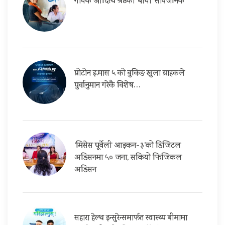
गायक आदित्य श्रेष्ठको ‘बाचा’ सार्वजनिक
प्रोटोन इ.मास ५ को बुकिङ खुला ग्राहकले
पुर्वानुमान गरेकै विशेष…
‘मिसेस पूर्वेली आइकन-३’को डिजिटल
अडिसनमा ५० जना, सकियो फिजिकल
अडिसन
सहारा हेल्थ इन्सुरेन्समार्फत स्वास्थ्य बीमामा