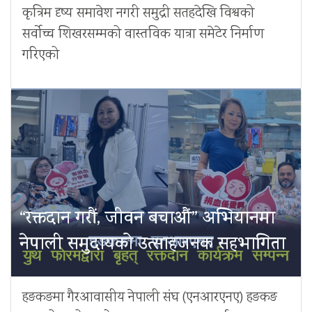
कृत्रिम दृष्य समावेश नगरी समुद्री सतहदेखि विश्वको
सर्वोच्च शिखरसम्मको वास्तविक यात्रा समेटेर निर्माण
गरिएको
“रक्तदान गरौं, जीवन बचाऔं” अभियानमा
नेपाली समुदायको उत्साहजनक सहभागिता
हङकङमा गैरआवासीय नेपाली संघ (एनआरएनए) हङकङ