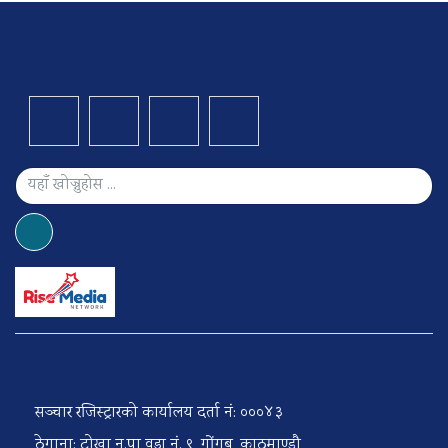
सञ्चार रजिस्ट्रारको कार्यालय दर्ता नं: ०००४३
ठेगाना: टोखा न.पा वडा नं. ९, गोंगबु, काठमाण्डौ