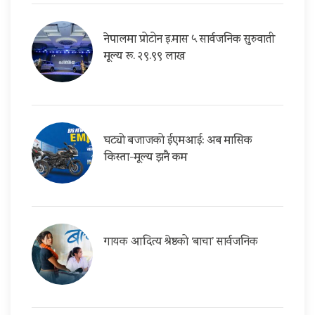
नेपालमा प्रोटोन इ.मास ५ सार्वजनिक सुरुवाती
मूल्य रू. २९.९९ लाख
घट्यो बजाजको ईएमआई: अब मासिक
किस्ता-मूल्य झनै कम
गायक आदित्य श्रेष्ठको ‘बाचा’ सार्वजनिक