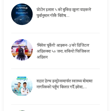
प्रोटोन इ.मास ५ को बुकिङ खुला ग्राहकले
पुर्वानुमान गरेकै विशेष…
‘मिसेस पूर्वेली आइकन-३’को डिजिटल
अडिसनमा ५० जना, सकियो फिजिकल
अडिसन
सहारा हेल्थ इन्सुरेन्समार्फत स्वास्थ्य बीमामा
नागरिकको पहुँच विस्तार गर्दै इसेवा,…