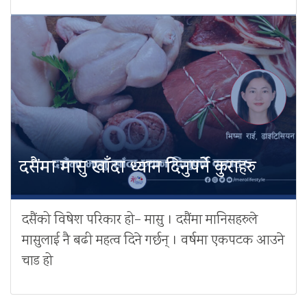
दसैंमा मासु खाँदा ध्यान दिनुपर्ने कुराहरु
दसैंको विषेश परिकार हो– मासु । दसैंमा मानिसहरुले
मासुलाई नै बढी महत्व दिने गर्छन् । वर्षमा एकपटक आउने
चाड हो