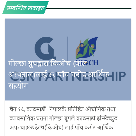
सम्बन्धित खबरहरु
गोल्छा ग्रुपद्वारा किओच (बाल
अस्पताल)लाई रू. पाँच करोड आर्थिक
सहयोग
चैत १८, काठमाडौं। नेपालकै प्रतिष्ठित औद्योगिक तथा
व्यावसायिक घराना गोल्छा ग्रुपले काठमाडौं इन्स्टिच्युट
अफ चाइल्ड हेल्थ(किओच) लाई पाँच करोड आर्थिक