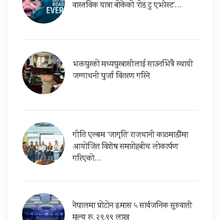
वास्तविक यात्रा बोकेको ‘रोड टु एभरेस्ट’…
भक्तपुरको मध्यपुरबासीलाई साउनभित्रै स्थायी
जग्गाधनी पुर्जा वितरण गरिने
गीति एल्बम ‘जागृति’ राजधानी काठमाडौंमा
आयोजित विशेष समारोहबीच लोकार्पण
गरिएको…
नेपालमा प्रोटोन इ.मास ५ सार्वजनिक सुरुवाती
मूल्य रू. २९.९९ लाख