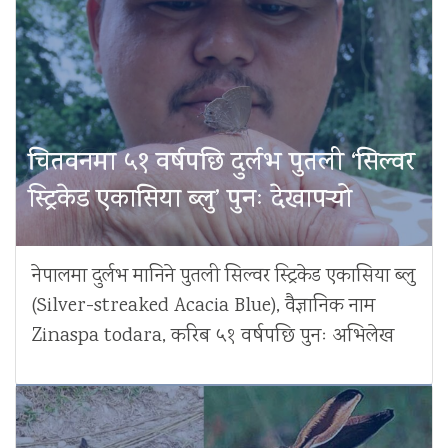
चितवनमा ५१ वर्षपछि दुर्लभ पुतली ‘सिल्वर
स्ट्रिकेड एकासिया ब्लु’ पुनः देखापर्‍यो
नेपालमा दुर्लभ मानिने पुतली सिल्वर स्ट्रिकेड एकासिया ब्लु
(Silver-streaked Acacia Blue), वैज्ञानिक नाम
Zinaspa todara, करिब ५१ वर्षपछि पुनः अभिलेख