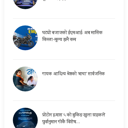
घट्यो बजाजको ईएमआई: अब मासिक
किस्ता-मूल्य झनै कम
गायक आदित्य श्रेष्ठको ‘बाचा’ सार्वजनिक
प्रोटोन इ.मास ५ को बुकिङ खुला ग्राहकले
पुर्वानुमान गरेकै विशेष…