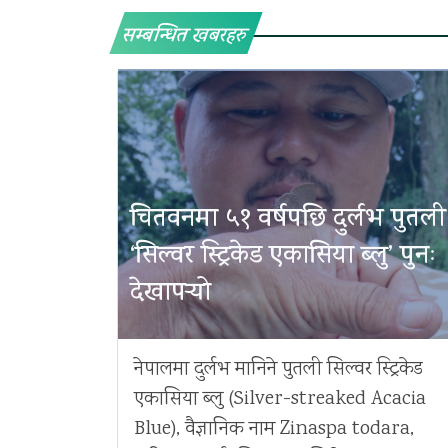
सम्बन्धित खबरहरु
चितवनमा ५१ वर्षपछि दुर्लभ पुतली
‘सिल्वर स्ट्रिकेड एकासिया ब्लु’ पुनः
देखापर्‍यो
नेपालमा दुर्लभ मानिने पुतली सिल्वर स्ट्रिकेड
एकासिया ब्लु (Silver-streaked Acacia
Blue), वैज्ञानिक नाम Zinaspa todara,