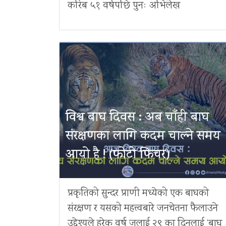
करिब ५१ वर्षपछि पुनः अभिलेख
विश्व बाघ दिवस : अब चाँही बाघ
संरक्षणका लागि कदम चाल्ने समय
आयो है ! (फोटो फिचर)
प्रकृतिको सुन्दर प्राणी मध्येको एक बाघको
संरक्षण र यसको महत्त्वबारे जनचेतना फैलाउने
उद्देश्यले हरेक वर्ष जुलाई २९ का दिनलाई ‘बाघ