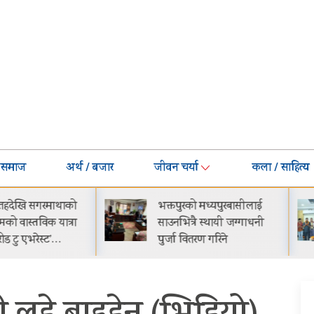
समाज
अर्थ / बजार
जीवन चर्या
कला / साहित्य
भक्तपुरको मध्यपुरबासीलाई
गीति एल्बम ‘जागृति’ र
साउनभित्रै स्थायी जग्गाधनी
काठमाडौंमा आयोजित 
पुर्जा वितरण गरिने
समारोहबीच लोकार्पण
गरिएको…