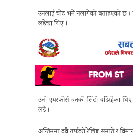
उनलाई चोट भने नलागेको बताइएको छ । बाइ
लडेका थिए ।
उनी एयरफोर्स वनको सिंढी चढिरहेका थिए 
लडे ।
अन्तिममा दुवै तर्फको रेलिङ्ग समाते र विमान भ