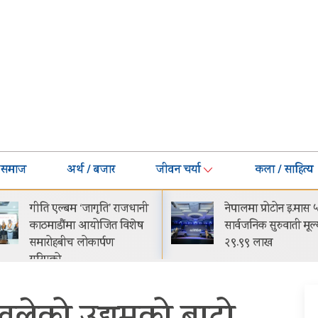
समाज
अर्थ / बजार
जीवन चर्या
कला / साहित्य
नेपालमा प्रोटोन इ.मास ५
घट्यो बजाजको ईएमआ
सार्वजनिक सुरुवाती मूल्य रू.
मासिक किस्ता-मूल्य झ
२९.९९ लाख