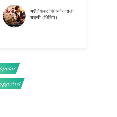
अष्ट्रेलियाबाट बिरजको कोसेली
‘साइली’ (भिडियो )
opular
uggested