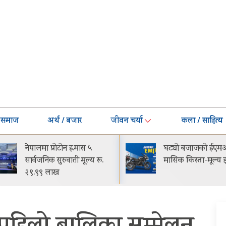
समाज
अर्थ / बजार
जीवन चर्या
कला / साहित्य
नेपालमा प्रोटोन इ.मास ५
घट्यो बजाजको ईएमआ
सार्वजनिक सुरुवाती मूल्य रू.
मासिक किस्ता-मूल्य झ
२९.९९ लाख