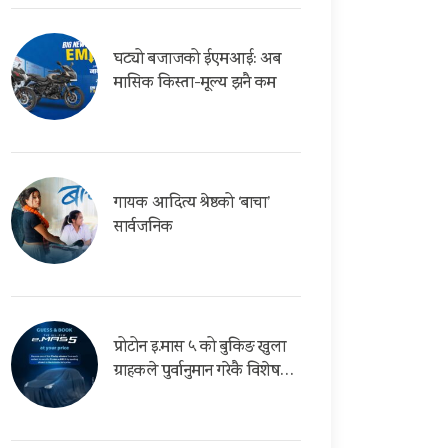
घट्यो बजाजको ईएमआई: अब
मासिक किस्ता-मूल्य झनै कम
गायक आदित्य श्रेष्ठको ‘बाचा’
सार्वजनिक
प्रोटोन इ.मास ५ को बुकिङ खुला
ग्राहकले पुर्वानुमान गरेकै विशेष…