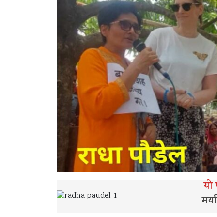
यो
मर्य