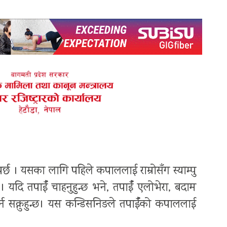
र्छ । यसका लागि पहिले कपाललाई राम्रोसँग स्याम्पु
 । यदि तपाईँ चाहनुहुन्छ भने, तपाईँ एलोभेरा, बदाम
र्न सक्नुहुन्छ। यस कन्डिसनिङले तपाईँको कपाललाई