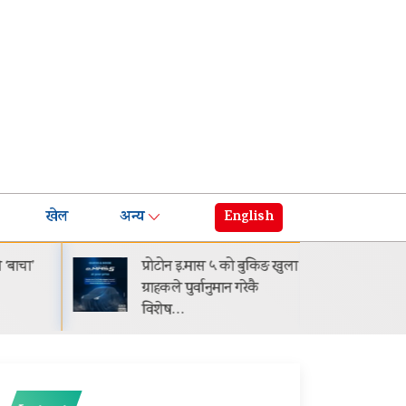
खेल
अन्य
English
बाचा’
प्रोटोन इ.मास ५ को बुकिङ खुला
‘मिस
ग्राहकले पुर्वानुमान गरेकै
डिज
विशेष…
सकि