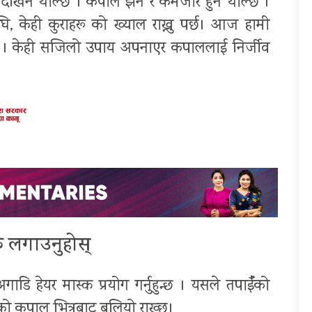
देखिन थाल्छ । कपाल झर्ने र कमजोर हुन थाल्छ ।
ि, केही कुराहरू को ख्याल राख्नु पर्छ। आज हामी
छौँ । केही सजिलो उपाय अपनाएर कपाललाई निर्जीव
 लगाउनुहोस्
ाडि हेयर मास्क प्रयोग गर्नुहुन्छ । यसले तपाईँको
को कपाल भित्रबाट बलियो राख्छ।