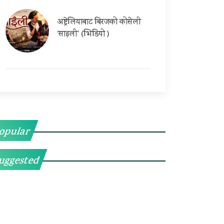
अष्ट्रेलियाबाट बिरजको कोसेली
‘साइली’ (भिडियो )
opular
uggested