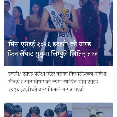
‘मिस एसइई २०२६ इटहरी’ को ग्राण्ड
फिनालेबाट सुनुमा लिम्बुले जितिन् ताज
इटहरी/ एसइई परीक्षा दिएर बसेका किशोरीहरूको प्रतिभा,
सौन्दर्य र आत्मविश्वासको रुपमा स्थापित ‘मिस एसइई
२०२६ इटहरी’को ग्रान्ड फिनाले सम्पन्न भएको