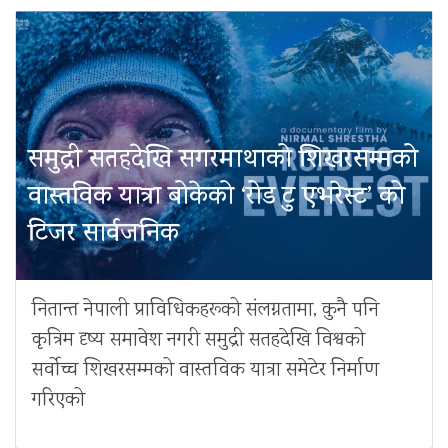
समुद्री सतहदेखि सगरमाथाको शिखरसम्मको
वास्तविक यात्रा बोकेको ‘रोड टु एभरेस्ट’ को
टिजर सार्वजनिक
नितान्त नेपाली प्राविधिकहरूको संलग्नतामा, कुनै पनि
कृत्रिम दृष्य समावेश नगरी समुद्री सतहदेखि विश्वको
सर्वोच्च शिखरसम्मको वास्तविक यात्रा समेटेर निर्माण
गरिएको