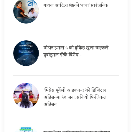
गायक आदित्य श्रेष्ठको ‘बाचा’ सार्वजनिक
प्रोटोन इ.मास ५ को बुकिङ खुला ग्राहकले
पुर्वानुमान गरेकै विशेष…
‘मिसेस पूर्वेली आइकन-३’को डिजिटल
अडिसनमा ५० जना, सकियो फिजिकल
अडिसन