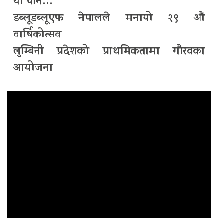
यो पनि…
डब्लूडब्लूएफ नेपालले मनायो २९ औं
वार्षिकोत्सव
लुम्बिनी प्रदेशको प्राथमिकतामा गौरवका
आयोजना