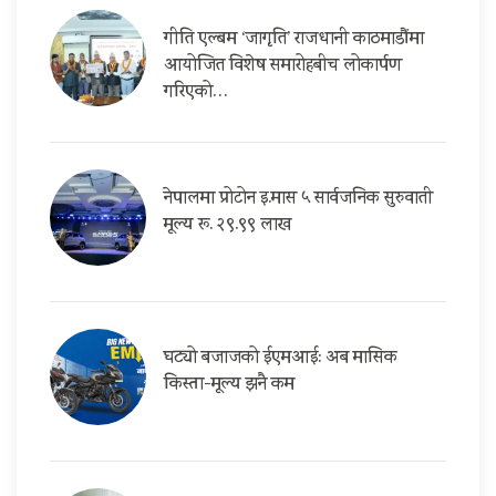
गीति एल्बम ‘जागृति’ राजधानी काठमाडौंमा
आयोजित विशेष समारोहबीच लोकार्पण
गरिएको…
नेपालमा प्रोटोन इ.मास ५ सार्वजनिक सुरुवाती
मूल्य रू. २९.९९ लाख
घट्यो बजाजको ईएमआई: अब मासिक
किस्ता-मूल्य झनै कम