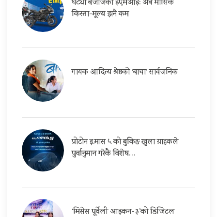
घट्यो बजाजको ईएमआई: अब मासिक
किस्ता-मूल्य झनै कम
गायक आदित्य श्रेष्ठको ‘बाचा’ सार्वजनिक
प्रोटोन इ.मास ५ को बुकिङ खुला ग्राहकले
पुर्वानुमान गरेकै विशेष…
‘मिसेस पूर्वेली आइकन-३’को डिजिटल