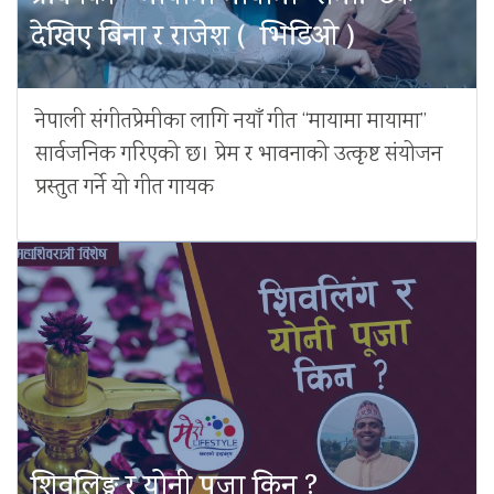
देखिए बिना र राजेश ( भिडिओ )
नेपाली संगीतप्रेमीका लागि नयाँ गीत “मायामा मायामा”
सार्वजनिक गरिएको छ। प्रेम र भावनाको उत्कृष्ट संयोजन
प्रस्तुत गर्ने यो गीत गायक
शिवलिङ्ग र योनी पूजा किन ?