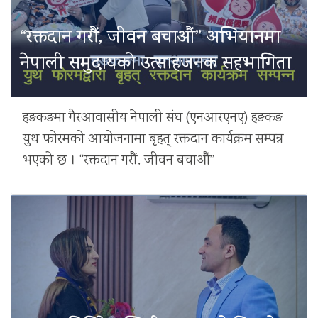
“रक्तदान गरौं, जीवन बचाऔं” अभियानमा
नेपाली समुदायको उत्साहजनक सहभागिता
हङकङमा गैरआवासीय नेपाली संघ (एनआरएनए) हङकङ
युथ फोरमको आयोजनामा बृहत् रक्तदान कार्यक्रम सम्पन्न
भएको छ । “रक्तदान गरौं, जीवन बचाऔं”