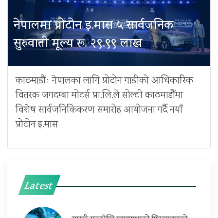
नेपालमा प्रोटोन इ.मास ५ सार्वजनिक
सुरुवाती मूल्य रू. २९.९९ लाख
काठमाडौंः नेपालका लागि प्रोटोन गाडीको आधिकारिक
वितरक जगदम्बा मोटर्स प्रा.लि.ले सोल्टी काठमाडौँमा
विशेष सार्वजनिकिकरण समारोह आयोजना गर्दै नयाँ
प्रोटोन इ.मास
Latest