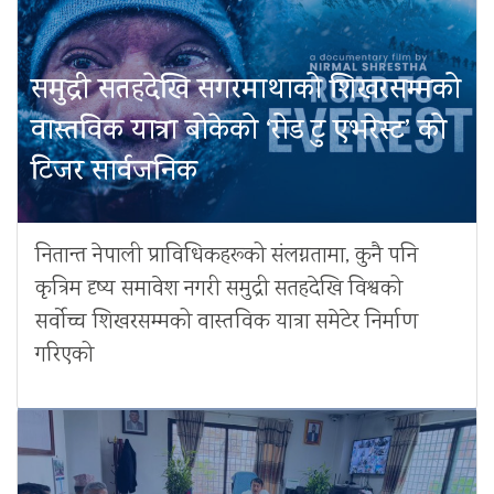
समुद्री सतहदेखि सगरमाथाको शिखरसम्मको
वास्तविक यात्रा बोकेको ‘रोड टु एभरेस्ट’ को
टिजर सार्वजनिक
नितान्त नेपाली प्राविधिकहरूको संलग्नतामा, कुनै पनि
कृत्रिम दृष्य समावेश नगरी समुद्री सतहदेखि विश्वको
सर्वोच्च शिखरसम्मको वास्तविक यात्रा समेटेर निर्माण
गरिएको