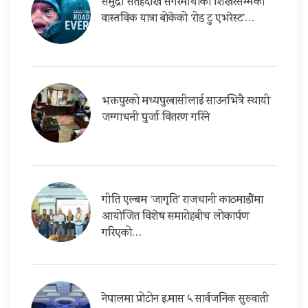
समुद्री सतहदेखि सगरमाथाको शिखरसम्मको
वास्तविक यात्रा बोकेको ‘रोड टु एभरेस्ट’…
भक्तपुरको मध्यपुरबासीलाई साउनभित्रै स्थायी
जग्गाधनी पुर्जा वितरण गरिने
गीति एल्बम ‘जागृति’ राजधानी काठमाडौंमा
आयोजित विशेष समारोहबीच लोकार्पण
गरिएको…
नेपालमा प्रोटोन इ.मास ५ सार्वजनिक सुरुवाती