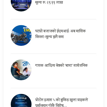
मूल्य रू. २९.९९ लाख
घट्यो बजाजको ईएमआई: अब मासिक
किस्ता-मूल्य झनै कम
गायक आदित्य श्रेष्ठको ‘बाचा’ सार्वजनिक
प्रोटोन इ.मास ५ को बुकिङ खुला ग्राहकले
पुर्वानुमान गरेकै विशेष…