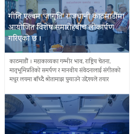
गीति एल्बम ‘जागृति’ राजधानी काठमाडौंमा
आयोजित विशेष समारोहबीच लोकार्पण
गरिएको छ ।
काठमाडौं । महाकाव्यका गम्भीर भाव, राष्ट्रिय चेतना,
मातृभूमिप्रतिको समर्पण र मानवीय संवेदनालाई संगीतको
मधुर लयमा बाँध्दै श्रोतामाझ पुर्‍याउने उद्देश्यले तयार