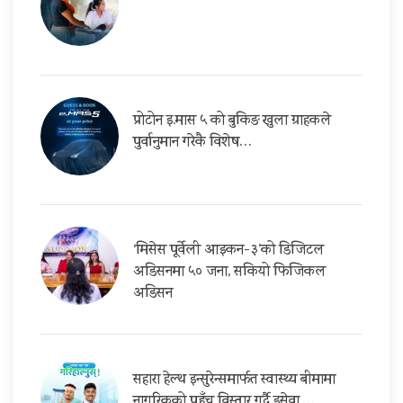
प्रोटोन इ.मास ५ को बुकिङ खुला ग्राहकले
पुर्वानुमान गरेकै विशेष…
‘मिसेस पूर्वेली आइकन-३’को डिजिटल
अडिसनमा ५० जना, सकियो फिजिकल
अडिसन
सहारा हेल्थ इन्सुरेन्समार्फत स्वास्थ्य बीमामा
नागरिकको पहुँच विस्तार गर्दै इसेवा,…