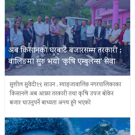
अब किसानको घरबाटै बजारसम्म तरकारी :
वालिङमा सुरु भयो ‘कृषि एम्बुलेन्स’ सेवा
सुशील सुवेदी१९ साउन , स्याङ्जावालिङ नगरपालिकाका
किसानले अब आफ्ना तरकारी तथा कृषि उपज बोकेर
बजार धाउनुपर्ने बाध्यता अन्त्य हुने भएको