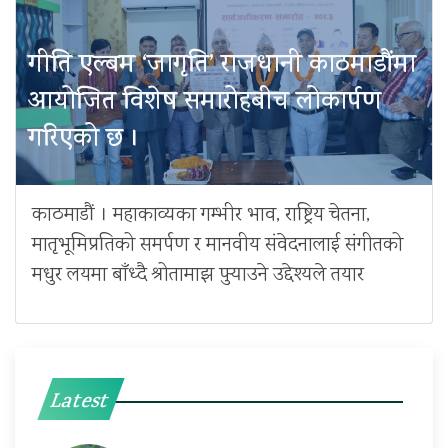
गीति एल्बम ‘जागृति’ राजधानी काठमाडौंमा
आयोजित विशेष समारोहबीच लोकार्पण
गरिएको छ ।
काठमाडौं । महाकाव्यका गम्भीर भाव, राष्ट्रिय चेतना,
मातृभूमिप्रतिको समर्पण र मानवीय संवेदनालाई संगीतको
मधुर लयमा बाँध्दै श्रोतामाझ पुर्‍याउने उद्देश्यले तयार
Latest