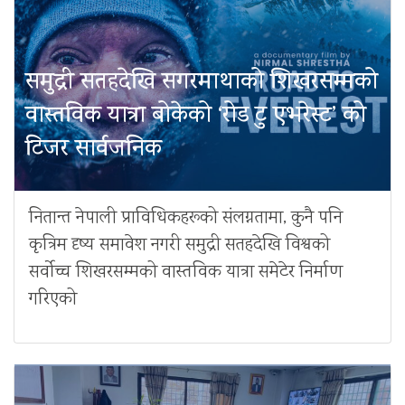
समुद्री सतहदेखि सगरमाथाको शिखरसम्मको
वास्तविक यात्रा बोकेको ‘रोड टु एभरेस्ट’ को
टिजर सार्वजनिक
नितान्त नेपाली प्राविधिकहरूको संलग्नतामा, कुनै पनि
कृत्रिम दृष्य समावेश नगरी समुद्री सतहदेखि विश्वको
सर्वोच्च शिखरसम्मको वास्तविक यात्रा समेटेर निर्माण
गरिएको