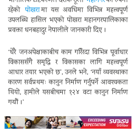
भौगोलिक दृष्टिकोणले देशकै ठूलो
महानगर
का रुपमा
रहेको
पोखरा
मा यस अवधिमा विभिन्न महत्त्वपूर्ण
उपलब्धि हासिल भएको पोखरा महानगरपालिकाका
प्रवक्ता धनबहादुर नेपालीले जानकारी दिए ।
‘धेरै जनअपेक्षाकाबीच काम गरिँरदा विभिन्न पूर्वाधार
विकाससँगै समृद्धि र विकासका लागि महत्त्वपूर्ण
आधार तयार भएको छ’, उनले भने, ‘नयाँ व्यवस्थाका
कारण सर्वप्रथमः कानुन निर्माण गर्नुपर्ने आवश्यकता
थियो, हामीले यसबीचमा १२४ वटा कानुन निर्माण
गर्‍यौं ।’