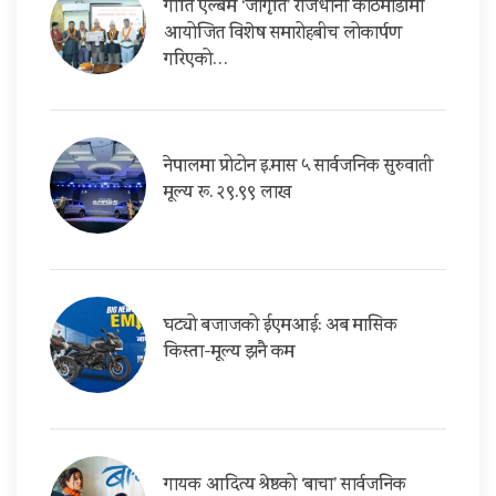
गीति एल्बम ‘जागृति’ राजधानी काठमाडौंमा
आयोजित विशेष समारोहबीच लोकार्पण
गरिएको…
नेपालमा प्रोटोन इ.मास ५ सार्वजनिक सुरुवाती
मूल्य रू. २९.९९ लाख
घट्यो बजाजको ईएमआई: अब मासिक
किस्ता-मूल्य झनै कम
गायक आदित्य श्रेष्ठको ‘बाचा’ सार्वजनिक