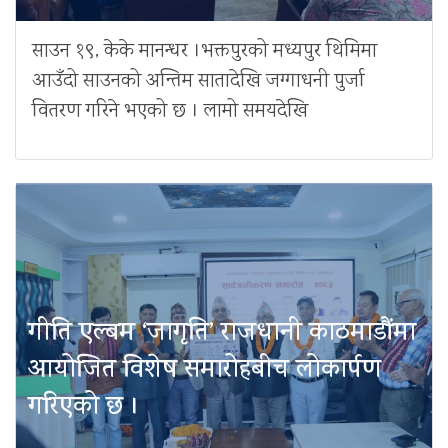
साउन १९, केके मानन्धर ।भक्तपुरको मध्यपुर थिमिमा
आउँदो साउनको अन्तिम सातादेखि जग्गाधनी पुर्जा
वितरण गरिने भएको छ । लामो समयदेखि
गीति एल्बम ‘जागृति’ राजधानी काठमाडौंमा
आयोजित विशेष समारोहबीच लोकार्पण
गरिएको छ ।