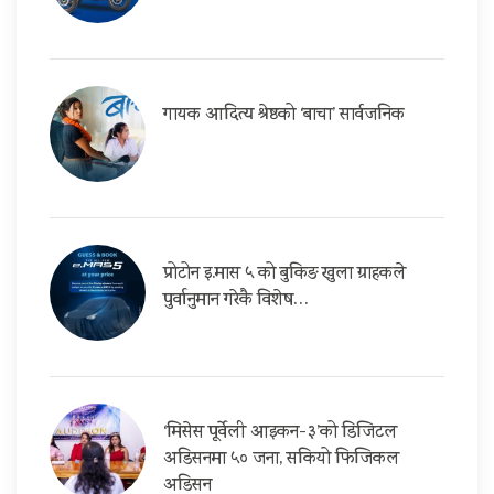
गायक आदित्य श्रेष्ठको ‘बाचा’ सार्वजनिक
प्रोटोन इ.मास ५ को बुकिङ खुला ग्राहकले
पुर्वानुमान गरेकै विशेष…
‘मिसेस पूर्वेली आइकन-३’को डिजिटल
अडिसनमा ५० जना, सकियो फिजिकल
अडिसन