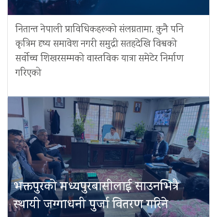
नितान्त नेपाली प्राविधिकहरूको संलग्नतामा, कुनै पनि
कृत्रिम दृष्य समावेश नगरी समुद्री सतहदेखि विश्वको
सर्वोच्च शिखरसम्मको वास्तविक यात्रा समेटेर निर्माण
गरिएको
भक्तपुरको मध्यपुरबासीलाई साउनभित्रै
स्थायी जग्गाधनी पुर्जा वितरण गरिने