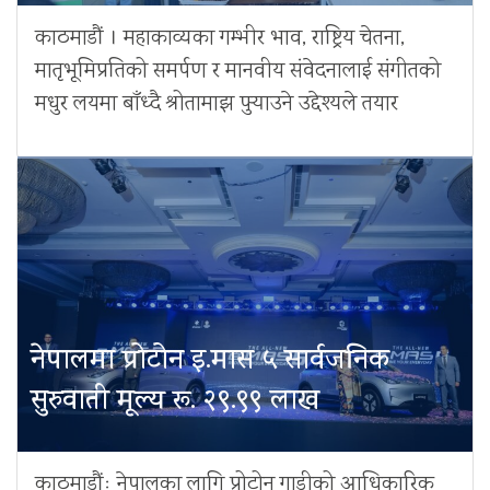
काठमाडौं । महाकाव्यका गम्भीर भाव, राष्ट्रिय चेतना,
मातृभूमिप्रतिको समर्पण र मानवीय संवेदनालाई संगीतको
मधुर लयमा बाँध्दै श्रोतामाझ पुर्‍याउने उद्देश्यले तयार
नेपालमा प्रोटोन इ.मास ५ सार्वजनिक
सुरुवाती मूल्य रू. २९.९९ लाख
काठमाडौंः नेपालका लागि प्रोटोन गाडीको आधिकारिक