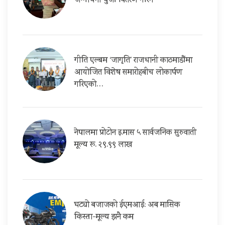
जग्गाधनी पुर्जा वितरण गरिने
गीति एल्बम ‘जागृति’ राजधानी काठमाडौंमा
आयोजित विशेष समारोहबीच लोकार्पण
गरिएको…
नेपालमा प्रोटोन इ.मास ५ सार्वजनिक सुरुवाती
मूल्य रू. २९.९९ लाख
घट्यो बजाजको ईएमआई: अब मासिक
किस्ता-मूल्य झनै कम