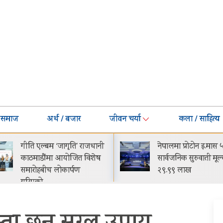
समाज
अर्थ / बजार
जीवन चर्या
कला / साहित्य
नेपालमा प्रोटोन इ.मास ५
घट्यो बजाजको ईएमआ
सार्वजनिक सुरुवाती मूल्य रू.
मासिक किस्ता-मूल्य झ
२९.९९ लाख