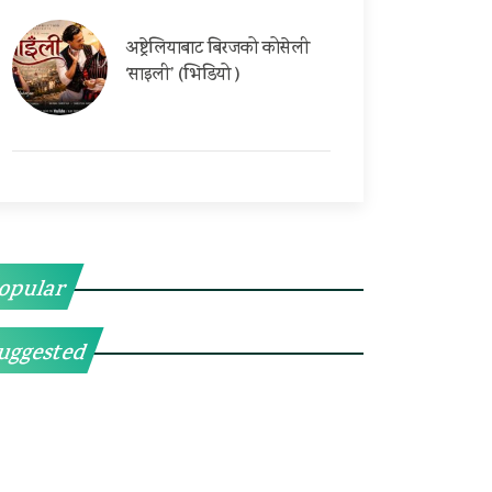
अष्ट्रेलियाबाट बिरजको कोसेली
‘साइली’ (भिडियो )
opular
uggested