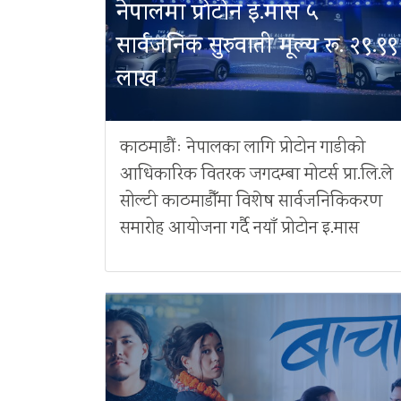
नेपालमा प्रोटोन इ.मास ५
सार्वजनिक सुरुवाती मूल्य रू. २९.९९
लाख
काठमाडौंः नेपालका लागि प्रोटोन गाडीको
आधिकारिक वितरक जगदम्बा मोटर्स प्रा.लि.ले
सोल्टी काठमाडौँमा विशेष सार्वजनिकिकरण
समारोह आयोजना गर्दै नयाँ प्रोटोन इ.मास