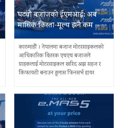
घट्यो बजाजको ईएमआई: अब
मासिक किस्ता-मूल्य झनै कम
काठमाडौं । नेपालमा बजाज मोटरसाइकलको
आधिकारिक वितरक एचएच बजाजले
ग्राहकलाई मोटरसाइकल खरिद अझ सहज र
किफायती बनाउन हुलास फिनसर्भ हायर