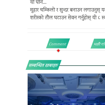
यो पनि…
मुहार चम्किलो र सुन्दर बनाउन लगाउनुस् य
शरीरको तौल घटाउन सेवन गर्नुहोस् यी ८ स्
Comment
भर्खरै गर
सम्बन्धित खबरहरु