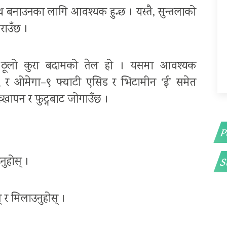
्थ बनाउनका लागि आवश्यक हुन्छ । यस्तै, सुन्तलाको
राउँछ ।
ाे ठूलो कुरा बदामको तेल हो । यसमा आवश्यक
६ र ओमेगा–९ फ्याटी एसिड र भिटामीन ‘ई’ समेत
ख्खापन र फुट्नबाट जोगाउँछ ।
P
नुहोस् ।
S
 र मिलाउनुहोस् ।