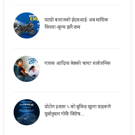
घट्यो बजाजको ईएमआई: अब मासिक
किस्ता-मूल्य झनै कम
गायक आदित्य श्रेष्ठको ‘बाचा’ सार्वजनिक
प्रोटोन इ.मास ५ को बुकिङ खुला ग्राहकले
पुर्वानुमान गरेकै विशेष…