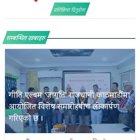
प्रतिक्रिया दिनुहोस
सम्बन्धित खबरहरु
गीति एल्बम ‘जागृति’ राजधानी काठमाडौंमा
आयोजित विशेष समारोहबीच लोकार्पण
गरिएको छ ।