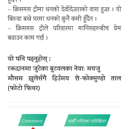
हुँदैन ।
– क्रिसमस ट्रीमा धनको देवीदेउताको वास हुन्छ । यो
बिरुवा बस्ने घरमा धनको कुनै कमी हुँदैन ।
– क्रिसमस ट्रीले परिवारमा मानिसहरूबीच प्रेम
बढाउन काम गर्छ ।
यो पनि पढ्नुहोस् :
रक्तदानमा जुटेका बुटवलका नेवाः मयजु
मौसम खुलेसँगै हिउँमय शे-फोक्सुण्डो ताल
(फो
टो फिचर)
Comment
भर्खरै गरिएका प्रतिक्रिया