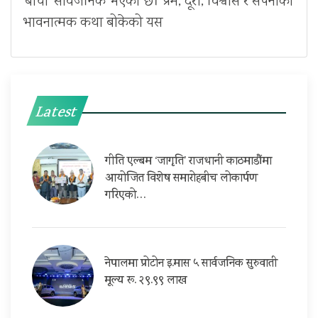
‘बाचा’ सार्वजनिक भएको छ। प्रेम, दूरी, विश्वास र सपनाको
भावनात्मक कथा बोकेको यस
Latest
गीति एल्बम ‘जागृति’ राजधानी काठमाडौंमा
आयोजित विशेष समारोहबीच लोकार्पण
गरिएको…
नेपालमा प्रोटोन इ.मास ५ सार्वजनिक सुरुवाती
मूल्य रू. २९.९९ लाख