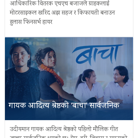
आधिकारिक वितरक एचएच बजाजले ग्राहकलाई
मोटरसाइकल खरिद अझ सहज र किफायती बनाउन
हुलास फिनसर्भ हायर
गायक आदित्य श्रेष्ठको ‘बाचा’ सार्वजनिक
उदीयमान गायक आदित्य श्रेष्ठको पहिलो मौलिक गीत