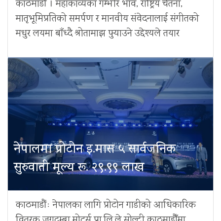
काठमाडौं । महाकाव्यका गम्भीर भाव, राष्ट्रिय चेतना,
मातृभूमिप्रतिको समर्पण र मानवीय संवेदनालाई संगीतको
मधुर लयमा बाँध्दै श्रोतामाझ पुर्‍याउने उद्देश्यले तयार
नेपालमा प्रोटोन इ.मास ५ सार्वजनिक
सुरुवाती मूल्य रू. २९.९९ लाख
काठमाडौंः नेपालका लागि प्रोटोन गाडीको आधिकारिक
वितरक जगदम्बा मोटर्स प्रा.लि.ले सोल्टी काठमाडौँमा