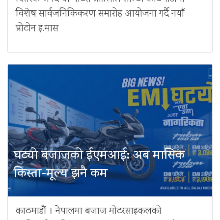
विशेष सार्वजनिकिकरण समारोह आयोजना गर्दै नयाँ
प्रोटोन इ.मास
घट्यो बजाजको ईएमआई: अब मासिक
किस्ता-मूल्य झनै कम
काठमाडौं । नेपालमा बजाज मोटरसाइकलको