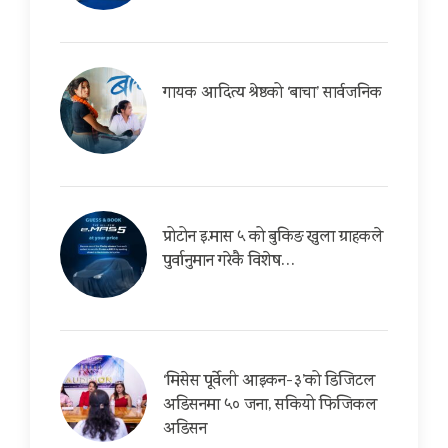
गायक आदित्य श्रेष्ठको ‘बाचा’ सार्वजनिक
प्रोटोन इ.मास ५ को बुकिङ खुला ग्राहकले
पुर्वानुमान गरेकै विशेष…
‘मिसेस पूर्वेली आइकन-३’को डिजिटल
अडिसनमा ५० जना, सकियो फिजिकल
अडिसन