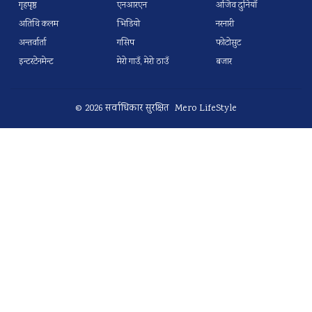
गृहपृष्ठ
एनआरएन
अजिव दुनियाँ
अतिथि कलम
भिडियो
नरनारी
अन्तर्वार्ता
गसिप
फोटोसुट
इन्टरटेनमेन्ट
मेरो गाउँ, मेरो ठाउँ
बजार
© 2026 सर्वाधिकार सुरक्षित Mero LifeStyle