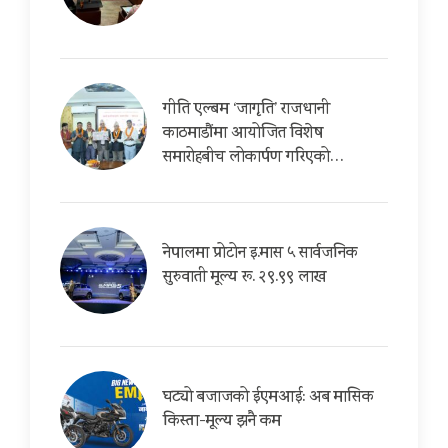
गीति एल्बम ‘जागृति’ राजधानी
काठमाडौंमा आयोजित विशेष
समारोहबीच लोकार्पण गरिएको…
नेपालमा प्रोटोन इ.मास ५ सार्वजनिक
सुरुवाती मूल्य रू. २९.९९ लाख
घट्यो बजाजको ईएमआई: अब मासिक
किस्ता-मूल्य झनै कम