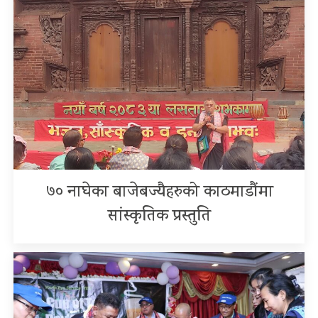
७० नाघेका बाजेबज्यैहरुको काठमाडौंमा
सांस्कृतिक प्रस्तुति