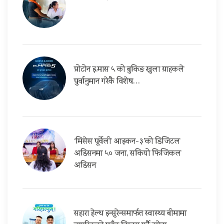
प्रोटोन इ.मास ५ को बुकिङ खुला ग्राहकले
पुर्वानुमान गरेकै विशेष…
‘मिसेस पूर्वेली आइकन-३’को डिजिटल
अडिसनमा ५० जना, सकियो फिजिकल
अडिसन
सहारा हेल्थ इन्सुरेन्समार्फत स्वास्थ्य बीमामा