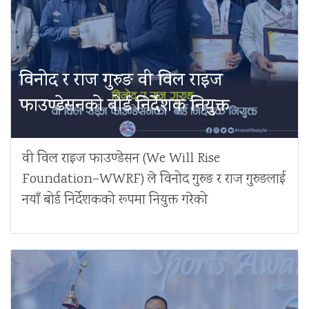
विनोद र राज गुरुङ वी विल राइज
फाउण्डेसनको बोर्ड निर्देशक नियुक्त
वी विल राइज फाउण्डेसन (We Will Rise
Foundation–WWRF) ले विनोद गुरुङ र राज गुरुङलाई
नयाँ बोर्ड निर्देशकको रूपमा नियुक्त गरेको