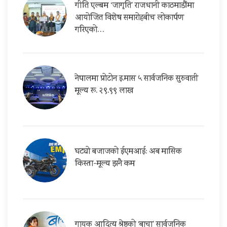
गीति एल्बम ‘जागृति’ राजधानी काठमाडौंमा
आयोजित विशेष समारोहबीच लोकार्पण
गरिएको…
नेपालमा प्रोटोन इ.मास ५ सार्वजनिक सुरुवाती
मूल्य रू. २९.९९ लाख
घट्यो बजाजको ईएमआई: अब मासिक
किस्ता-मूल्य झनै कम
गायक आदित्य श्रेष्ठको ‘बाचा’ सार्वजनिक