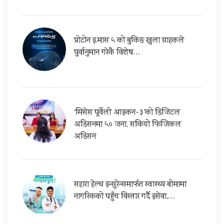
प्रोटोन इ.मास ५ को बुकिङ खुला ग्राहकले
पुर्वानुमान गरेकै विशेष…
‘मिसेस पूर्वेली आइकन-३’को डिजिटल
अडिसनमा ५० जना, सकियो फिजिकल
अडिसन
सहारा हेल्थ इन्सुरेन्समार्फत स्वास्थ्य बीमामा
नागरिकको पहुँच विस्तार गर्दै इसेवा,…