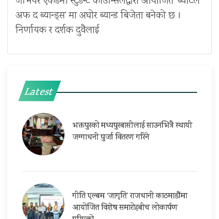
जेभियर एकेडेमी स्टुडेन्ट काउन्सिलद्वारा आयोजित ‘ब्याटल
अफ द ब्यान्ड्स’ मा अघोर ब्यान्ड बिजेता बनेको छ ।
निर्णायक र दर्शक दुवैलाई
Latest
भक्तपुरको मध्यपुरबासीलाई साउनभित्रै स्थायी
जग्गाधनी पुर्जा वितरण गरिने
गीति एल्बम ‘जागृति’ राजधानी काठमाडौंमा
आयोजित विशेष समारोहबीच लोकार्पण