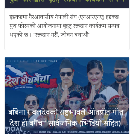
हङकङमा गैरआवासीय नेपाली संघ (एनआरएनए) हङकङ
युथ फोरमको आयोजनामा बृहत् रक्तदान कार्यक्रम सम्पन्न
भएको छ । “रक्तदान गरौं, जीवन बचाऔं”
बबिना र बलदेवको राष्ट्रभावले ओतप्रोत गीत
‘देश हो बगैंचा’ सार्वजनिक (भिडियो सहित)