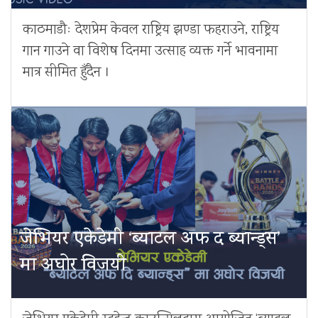
काठमाडौः देशप्रेम केवल राष्ट्रिय झण्डा फहराउने, राष्ट्रिय
गान गाउने वा विशेष दिनमा उत्साह व्यक्त गर्ने भावनामा
मात्र सीमित हुँदैन ।
जेभियर एकेडेमी ‘ब्याटल अफ द ब्यान्ड्स’
मा अघोर विजयी