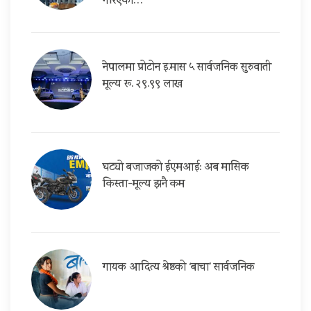
गरिएको…
नेपालमा प्रोटोन इ.मास ५ सार्वजनिक सुरुवाती
मूल्य रू. २९.९९ लाख
घट्यो बजाजको ईएमआई: अब मासिक
किस्ता-मूल्य झनै कम
गायक आदित्य श्रेष्ठको ‘बाचा’ सार्वजनिक