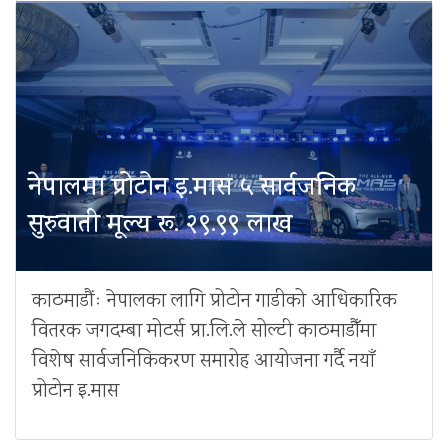
नेपालमा प्रोटोन इ.मास ५ सार्वजनिक
सुरुवाती मूल्य रू. २९.९९ लाख
काठमाडौंः नेपालका लागि प्रोटोन गाडीको आधिकारिक
वितरक जगदम्बा मोटर्स प्रा.लि.ले सोल्टी काठमाडौँमा
विशेष सार्वजनिकिकरण समारोह आयोजना गर्दै नयाँ
प्रोटोन इ.मास