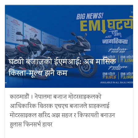
घट्यो बजाजको ईएमआई: अब मासिक
किस्ता-मूल्य झनै कम
काठमाडौं । नेपालमा बजाज मोटरसाइकलको
आधिकारिक वितरक एचएच बजाजले ग्राहकलाई
मोटरसाइकल खरिद अझ सहज र किफायती बनाउन
हुलास फिनसर्भ हायर