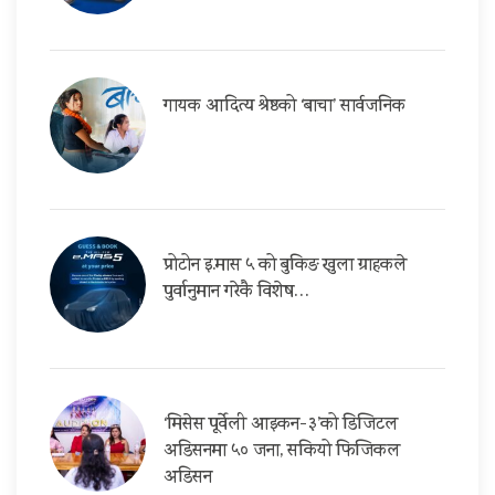
गायक आदित्य श्रेष्ठको ‘बाचा’ सार्वजनिक
प्रोटोन इ.मास ५ को बुकिङ खुला ग्राहकले
पुर्वानुमान गरेकै विशेष…
‘मिसेस पूर्वेली आइकन-३’को डिजिटल
अडिसनमा ५० जना, सकियो फिजिकल
अडिसन