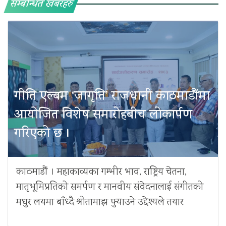
सम्बन्धित खबरहरु
गीति एल्बम ‘जागृति’ राजधानी काठमाडौंमा
आयोजित विशेष समारोहबीच लोकार्पण
गरिएको छ ।
काठमाडौं । महाकाव्यका गम्भीर भाव, राष्ट्रिय चेतना,
मातृभूमिप्रतिको समर्पण र मानवीय संवेदनालाई संगीतको
मधुर लयमा बाँध्दै श्रोतामाझ पुर्‍याउने उद्देश्यले तयार