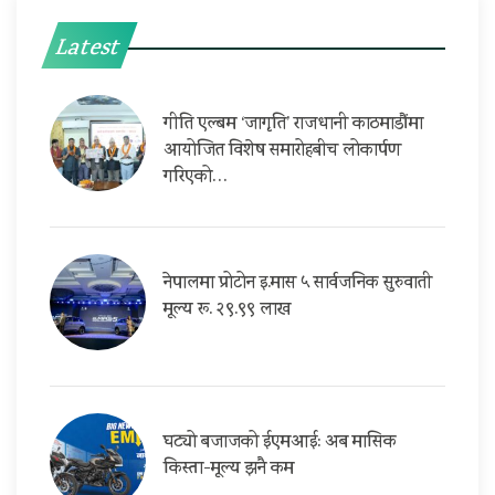
Latest
गीति एल्बम ‘जागृति’ राजधानी काठमाडौंमा
आयोजित विशेष समारोहबीच लोकार्पण
गरिएको…
नेपालमा प्रोटोन इ.मास ५ सार्वजनिक सुरुवाती
मूल्य रू. २९.९९ लाख
घट्यो बजाजको ईएमआई: अब मासिक
किस्ता-मूल्य झनै कम