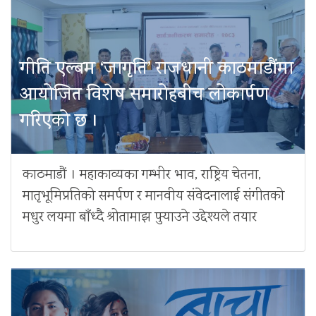
गीति एल्बम ‘जागृति’ राजधानी काठमाडौंमा
आयोजित विशेष समारोहबीच लोकार्पण
गरिएको छ ।
काठमाडौं । महाकाव्यका गम्भीर भाव, राष्ट्रिय चेतना,
मातृभूमिप्रतिको समर्पण र मानवीय संवेदनालाई संगीतको
मधुर लयमा बाँध्दै श्रोतामाझ पुर्‍याउने उद्देश्यले तयार