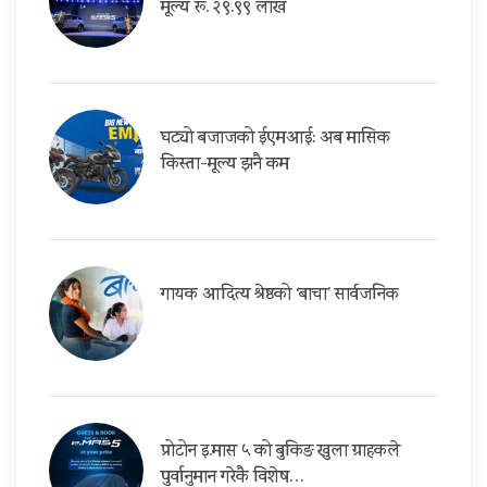
मूल्य रू. २९.९९ लाख
घट्यो बजाजको ईएमआई: अब मासिक
किस्ता-मूल्य झनै कम
गायक आदित्य श्रेष्ठको ‘बाचा’ सार्वजनिक
प्रोटोन इ.मास ५ को बुकिङ खुला ग्राहकले
पुर्वानुमान गरेकै विशेष…