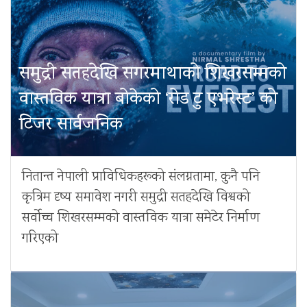
समुद्री सतहदेखि सगरमाथाको शिखरसम्मको
वास्तविक यात्रा बोकेको ‘रोड टु एभरेस्ट’ को
टिजर सार्वजनिक
नितान्त नेपाली प्राविधिकहरूको संलग्नतामा, कुनै पनि
कृत्रिम दृष्य समावेश नगरी समुद्री सतहदेखि विश्वको
सर्वोच्च शिखरसम्मको वास्तविक यात्रा समेटेर निर्माण
गरिएको