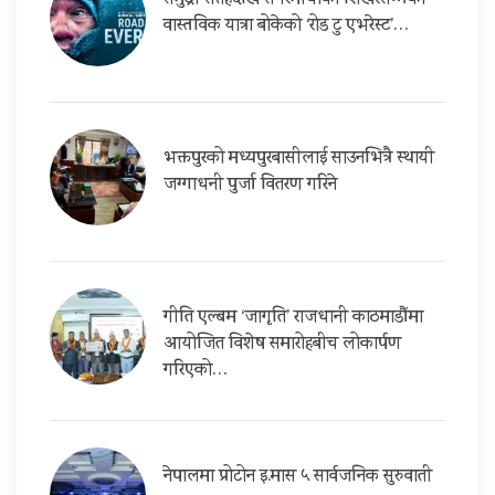
समुद्री सतहदेखि सगरमाथाको शिखरसम्मको
वास्तविक यात्रा बोकेको ‘रोड टु एभरेस्ट’…
भक्तपुरको मध्यपुरबासीलाई साउनभित्रै स्थायी
जग्गाधनी पुर्जा वितरण गरिने
गीति एल्बम ‘जागृति’ राजधानी काठमाडौंमा
आयोजित विशेष समारोहबीच लोकार्पण
गरिएको…
नेपालमा प्रोटोन इ.मास ५ सार्वजनिक सुरुवाती