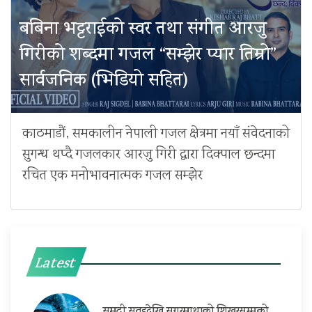
बबिना भट्टराईको स्वर तथा संगीत आरजु
गिरीको शब्दमा गजल “सम्झेर प्यार तिम्रो”
सार्वजनिक (भिडियो सहित)
काठमाडौं, समकालीन नेपाली गजल क्षेत्रमा नयाँ संवेदनाको
सुगन्ध थप्दै गजलकार आरजु गिरी द्वारा दिक्पाल छन्दमा
रचित एक मनोभावनात्मक गजल सम्झेर
Latest