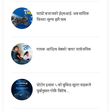
घट्यो बजाजको ईएमआई: अब मासिक
किस्ता-मूल्य झनै कम
गायक आदित्य श्रेष्ठको ‘बाचा’ सार्वजनिक
प्रोटोन इ.मास ५ को बुकिङ खुला ग्राहकले
पुर्वानुमान गरेकै विशेष…