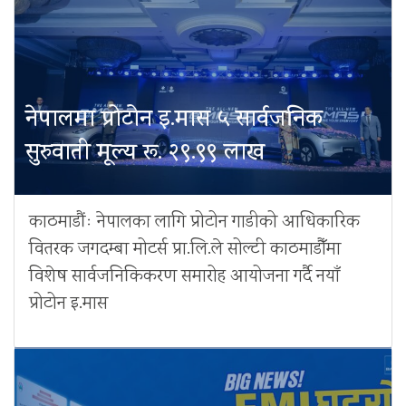
नेपालमा प्रोटोन इ.मास ५ सार्वजनिक
सुरुवाती मूल्य रू. २९.९९ लाख
काठमाडौंः नेपालका लागि प्रोटोन गाडीको आधिकारिक
वितरक जगदम्बा मोटर्स प्रा.लि.ले सोल्टी काठमाडौँमा
विशेष सार्वजनिकिकरण समारोह आयोजना गर्दै नयाँ
प्रोटोन इ.मास