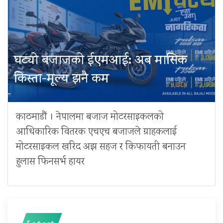
घट्यो बजाजको ईएमआई: अब मासिक
किस्ता-मूल्य झनै कम
काठमाडौं । नेपालमा बजाज मोटरसाइकलको
आधिकारिक वितरक एचएच बजाजले ग्राहकलाई
मोटरसाइकल खरिद अझ सहज र किफायती बनाउन
हुलास फिनसर्भ हायर