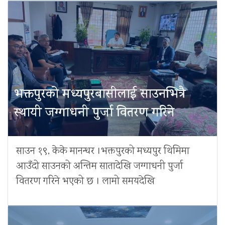
भक्तपुरको मध्यपुरबासीलाई साउनभित्रै
स्थायी जग्गाधनी पुर्जा वितरण गरिने
साउन १९, केके मानन्धर ।भक्तपुरको मध्यपुर थिमिमा
आउँदो साउनको अन्तिम सातादेखि जग्गाधनी पुर्जा
वितरण गरिने भएको छ । लामो समयदेखि