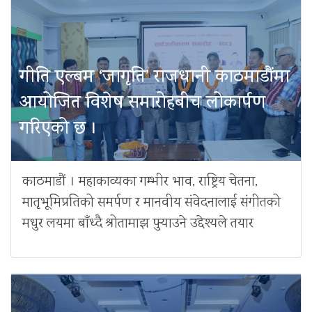
गीति एल्बम ‘जागृति’ राजधानी काठमाडौंमा
आयोजित विशेष समारोहबीच लोकार्पण
गरिएको छ ।
काठमाडौं । महाकाव्यका गम्भीर भाव, राष्ट्रिय चेतना,
मातृभूमिप्रतिको समर्पण र मानवीय संवेदनालाई संगीतको
मधुर लयमा बाँध्दै श्रोतामाझ पुर्‍याउने उद्देश्यले तयार