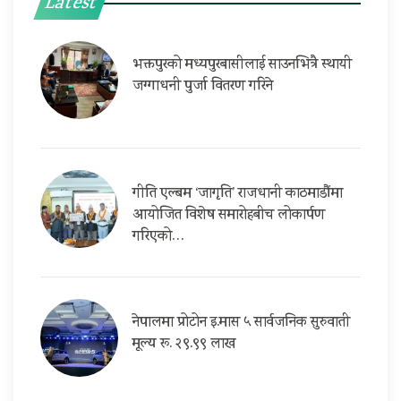
Latest
भक्तपुरको मध्यपुरबासीलाई साउनभित्रै स्थायी
जग्गाधनी पुर्जा वितरण गरिने
गीति एल्बम ‘जागृति’ राजधानी काठमाडौंमा
आयोजित विशेष समारोहबीच लोकार्पण
गरिएको…
नेपालमा प्रोटोन इ.मास ५ सार्वजनिक सुरुवाती
मूल्य रू. २९.९९ लाख