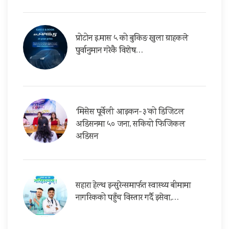
प्रोटोन इ.मास ५ को बुकिङ खुला ग्राहकले
पुर्वानुमान गरेकै विशेष…
‘मिसेस पूर्वेली आइकन-३’को डिजिटल
अडिसनमा ५० जना, सकियो फिजिकल
अडिसन
सहारा हेल्थ इन्सुरेन्समार्फत स्वास्थ्य बीमामा
नागरिकको पहुँच विस्तार गर्दै इसेवा,…