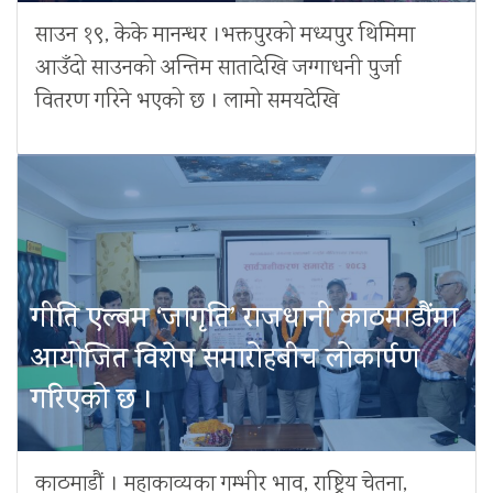
साउन १९, केके मानन्धर ।भक्तपुरको मध्यपुर थिमिमा
आउँदो साउनको अन्तिम सातादेखि जग्गाधनी पुर्जा
वितरण गरिने भएको छ । लामो समयदेखि
गीति एल्बम ‘जागृति’ राजधानी काठमाडौंमा
आयोजित विशेष समारोहबीच लोकार्पण
गरिएको छ ।
काठमाडौं । महाकाव्यका गम्भीर भाव, राष्ट्रिय चेतना,