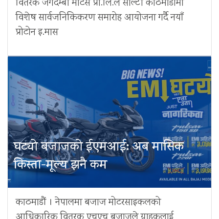
वितरक जगदम्बा मोटर्स प्रा.लि.ले सोल्टी काठमाडौँमा
विशेष सार्वजनिकिकरण समारोह आयोजना गर्दै नयाँ
प्रोटोन इ.मास
घट्यो बजाजको ईएमआई: अब मासिक
किस्ता-मूल्य झनै कम
काठमाडौं । नेपालमा बजाज मोटरसाइकलको
आधिकारिक वितरक एचएच बजाजले ग्राहकलाई