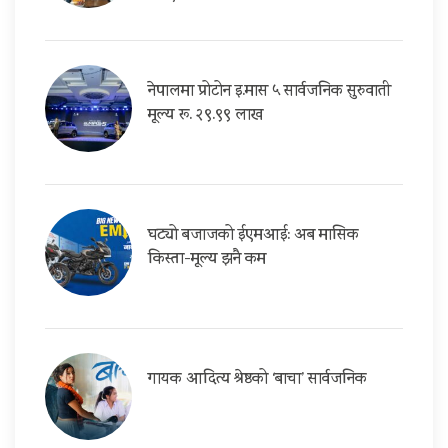
नेपालमा प्रोटोन इ.मास ५ सार्वजनिक सुरुवाती
मूल्य रू. २९.९९ लाख
घट्यो बजाजको ईएमआई: अब मासिक
किस्ता-मूल्य झनै कम
गायक आदित्य श्रेष्ठको ‘बाचा’ सार्वजनिक