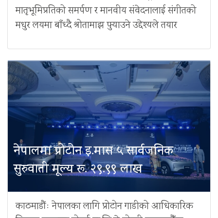
मातृभूमिप्रतिको समर्पण र मानवीय संवेदनालाई संगीतको
मधुर लयमा बाँध्दै श्रोतामाझ पुर्‍याउने उद्देश्यले तयार
नेपालमा प्रोटोन इ.मास ५ सार्वजनिक
सुरुवाती मूल्य रू. २९.९९ लाख
काठमाडौंः नेपालका लागि प्रोटोन गाडीको आधिकारिक