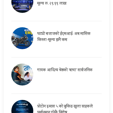
मूल्य रू. २९.९९ लाख
घट्यो बजाजको ईएमआई: अब मासिक
किस्ता-मूल्य झनै कम
गायक आदित्य श्रेष्ठको ‘बाचा’ सार्वजनिक
प्रोटोन इ.मास ५ को बुकिङ खुला ग्राहकले
पुर्वानुमान गरेकै विशेष…