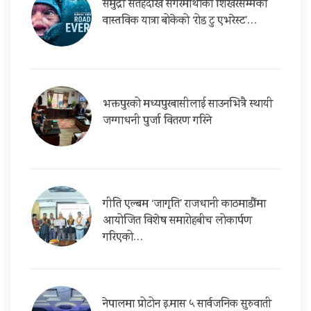
समुद्री सतहदेखि सगरमाथाको शिखरसम्मको
वास्तविक यात्रा बोकेको ‘रोड टु एभरेस्ट’…
भक्तपुरको मध्यपुरबासीलाई साउनभित्रै स्थायी
जग्गाधनी पुर्जा वितरण गरिने
गीति एल्बम ‘जागृति’ राजधानी काठमाडौंमा
आयोजित विशेष समारोहबीच लोकार्पण
गरिएको…
नेपालमा प्रोटोन इ.मास ५ सार्वजनिक सुरुवाती