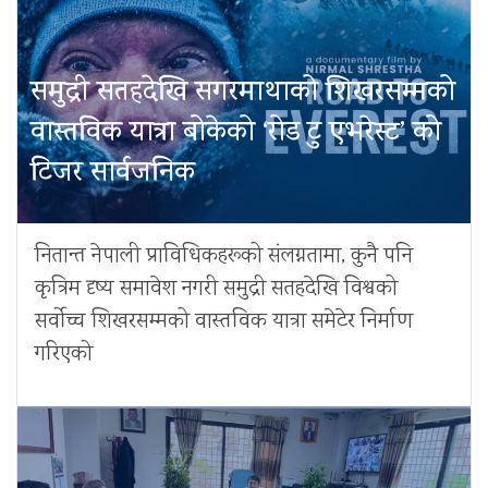
समुद्री सतहदेखि सगरमाथाको शिखरसम्मको
वास्तविक यात्रा बोकेको ‘रोड टु एभरेस्ट’ को
टिजर सार्वजनिक
नितान्त नेपाली प्राविधिकहरूको संलग्नतामा, कुनै पनि
कृत्रिम दृष्य समावेश नगरी समुद्री सतहदेखि विश्वको
सर्वोच्च शिखरसम्मको वास्तविक यात्रा समेटेर निर्माण
गरिएको