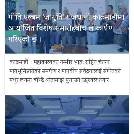
गीति एल्बम ‘जागृति’ राजधानी काठमाडौंमा
आयोजित विशेष समारोहबीच लोकार्पण
गरिएको छ ।
काठमाडौं । महाकाव्यका गम्भीर भाव, राष्ट्रिय चेतना,
मातृभूमिप्रतिको समर्पण र मानवीय संवेदनालाई संगीतको
मधुर लयमा बाँध्दै श्रोतामाझ पुर्‍याउने उद्देश्यले तयार