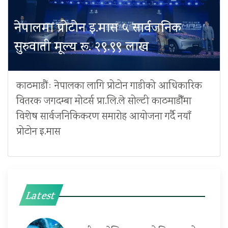
नेपालमा प्रोटोन इ.मास ५ सार्वजनिक
सुरुवाती मूल्य रू. २९.९९ लाख
काठमाडौंः नेपालका लागि प्रोटोन गाडीको आधिकारिक
वितरक जगदम्बा मोटर्स प्रा.लि.ले सोल्टी काठमाडौँमा
विशेष सार्वजनिकिकरण समारोह आयोजना गर्दै नयाँ
प्रोटोन इ.मास
Latest